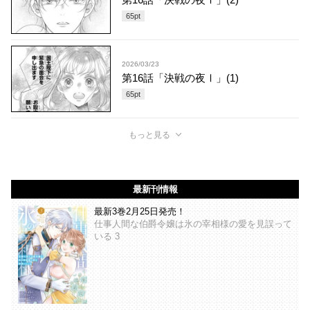
65
pt
2026/03/23
第16話「決戦の夜Ⅰ」(1)
65
pt
もっと見る
最新刊情報
最新3巻2月25日発売！
仕事人間な伯爵令嬢は氷の宰相様の愛を見誤って
いる 3