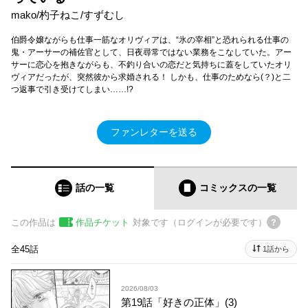
mako/杓子ねこ/すずむし
伯爵令嬢ながらも仕事一筋なオリヴィアは、“氷の宰相”と恐れられる仕事の
鬼・アーサーの補佐官として、日夜尋常ではない業務をこなしていた。アー
サーに恋心を抱きながらも、不釣り合いの恋だと気持ちに蓋をしていたオリ
ヴィアだったが、突然彼から求婚される！ しかも、仕事のためなら(？)と二
つ返事で引き受けてしまい……!?
ファンレターを送る
話の一覧
コミックス
の一覧
この作品は
作品チケット
対象です（ログインが必要です）
全45話
1話から
2026/08/03
第19話「好きの正体」(3)