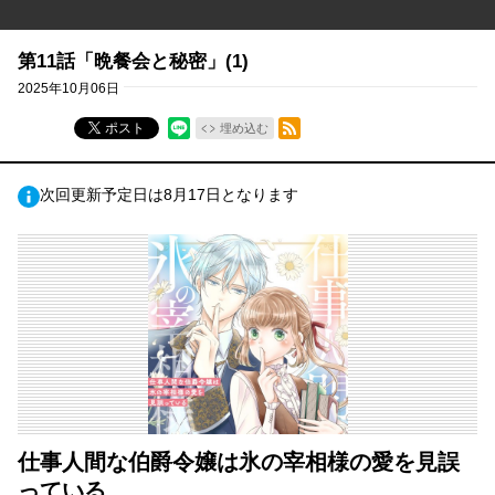
第11話「晩餐会と秘密」(1)
2025年10月06日
RSSフィード
ポスト
埋め込む
次回更新予定日は8月17日となります
仕事人間な伯爵令嬢は氷の宰相様の愛を見誤
っている