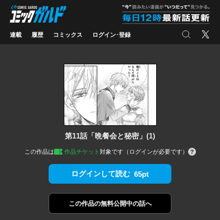
コミックガルド
"
検索
X
連載
履歴
コミックス
ログイン･登録
第11話「晩餐会と秘密」(1)
この作品は
作品チケット
対象です（ログインが必要です）
ログインして読む
65pt
この作品の
無料公開中の話へ