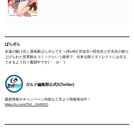
ぱらボら
永遠の駆け出し漫画家ぱらボらですヽ(ΦωΦ)/ 宮迫宗一郎先生と灯先生の創り
上げられた世界観をコミックという媒体で、出来る限りダイレクトにお伝え
できるよう日々奮闘中です(｀・ω・´)
ガルド編集部公式X(Twitter)
最新情報やキャンペーン内容など耳より情報発信中！
https://x.com/OVL_GARDO