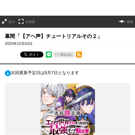
拡大
全画面
移動
幕間「【アヘ声】チュートリアルその２」
2025年10月03日
RSSフィード
ポスト
埋め込む
次回更新予定日は8月7日となります