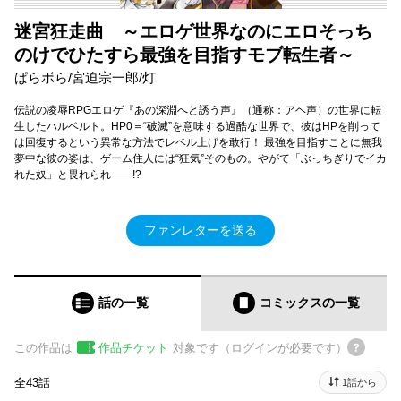
迷宮狂走曲 ～エロゲ世界なのにエロそっち
のけでひたすら最強を目指すモブ転生者～
ぱらボら/宮迫宗一郎/灯
伝説の凌辱RPGエロゲ『あの深淵へと誘う声』（通称：アヘ声）の世界に転
生したハルベルト。HP0＝“破滅”を意味する過酷な世界で、彼はHPを削って
は回復するという異常な方法でレベル上げを敢行！ 最強を目指すことに無我
夢中な彼の姿は、ゲーム住人には“狂気”そのもの。やがて「ぶっちぎりでイカ
れた奴」と畏れられ――!?
ファンレターを送る
話の一覧
コミックス
の一覧
この作品は
作品チケット
対象です（ログインが必要です）
全43話
1話から