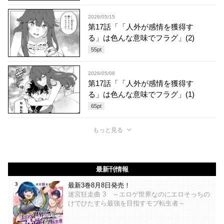
2026/05/15
第17話「「人外が感情を獲得す
る」は色んな意味でフラグ」(2)
55
pt
2026/05/08
第17話「「人外が感情を獲得す
る」は色んな意味でフラグ」(1)
65
pt
もっと見る
最新刊情報
最新3巻8月8日発売！
迷宮狂走曲 3 ～エロゲ世界なのにエロそっちの
けでひたすら最強を目指すモブ転生者～