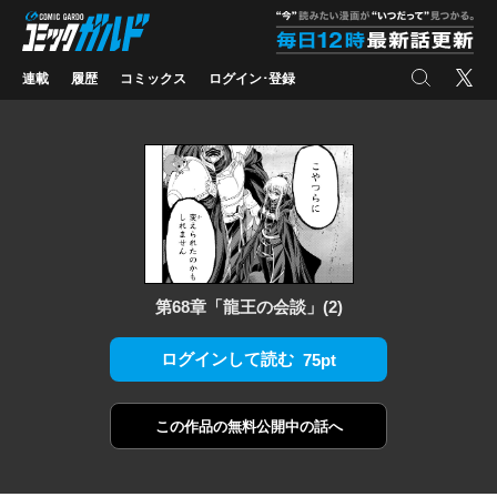
コミックガルド
"
検索
X
連載
履歴
コミックス
ログイン･登録
第68章「龍王の会談」(2)
ログインして読む
75pt
この作品の
無料公開中の話へ