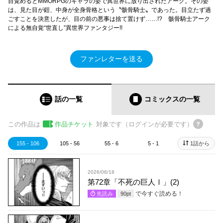
目覚めるとMMORPGのキャラの姿で異世界に放り出されたアーク。その姿
は、見た目が鎧、中身が全身骨格という〝骸骨騎士〟であった。目立たず過
ごすことを決意したが、目の前の悪事は捨て置けず……!? 骸骨騎士アーク
による無自覚“世直し”異世界ファンタジー!!
ファンレターを送る
話の一覧
コミックス
の一覧
この作品は
作品チケット
対象です（ログインが必要です）
155 - 106
105 - 56
55 - 6
5 - 1
1話から
2026/06/18
第72章「不死の巨人Ⅰ」(2)
で今すぐ読める！
先読み
90
pt