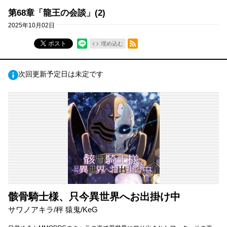
第68章「龍王の会談」(2)
2025年10月02日
RSSフィード
ポスト
埋め込む
次回更新予定日は未定です
骸骨騎士様、只今異世界へお出掛け中
サワノアキラ/秤 猿鬼/KeG