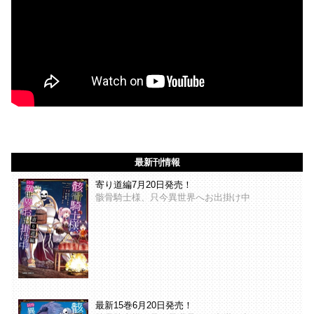
最新刊情報
寄り道編7月20日発売！
骸骨騎士様、只今異世界へお出掛け中
最新15巻6月20日発売！