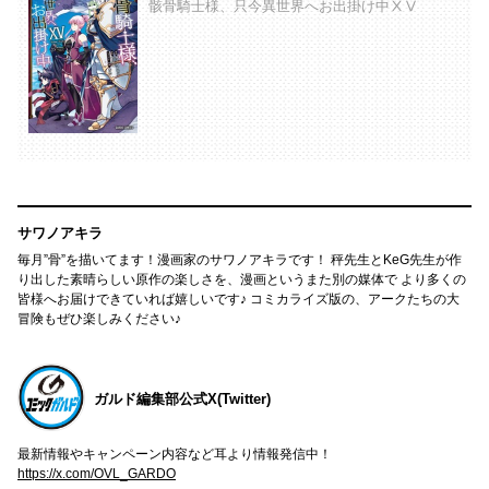
骸骨騎士様、只今異世界へお出掛け中ⅩⅤ
サワノアキラ
毎月”骨”を描いてます！漫画家のサワノアキラです！ 秤先生とKeG先生が作
り出した素晴らしい原作の楽しさを、漫画というまた別の媒体で より多くの
皆様へお届けできていれば嬉しいです♪ コミカライズ版の、アークたちの大
冒険もぜひ楽しみください♪
ガルド編集部公式X(Twitter)
最新情報やキャンペーン内容など耳より情報発信中！
https://x.com/OVL_GARDO