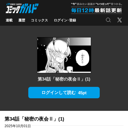
コミックガルド
"
検索
X
連載
履歴
コミックス
ログイン･登録
第34話「秘密の夜会Ⅱ」(1)
ログインして読む
45pt
第34話「秘密の夜会Ⅱ」(1)
2025年10月01日