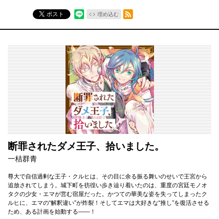
RSSフィード
ポスト
埋め込む
断罪されたダメ王子、拾いました。
一桔群青
尊大で自信過剰な王子・クルヒは、その目に余る振る舞いのせいで王宮から
追放されてしまう。城下町を彷徨い歩き辿り着いたのは、重度の宮廷モノオ
タクの少女・エマが営む宿屋だった。かつての華美な姿を失ってしまったク
ルヒに、エマの“解釈違い”が炸裂！そしてエマは大好きな“推し”を復活させる
ため、ある計画を始動する――！