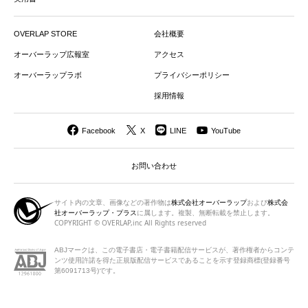
OVERLAP STORE
会社概要
オーバーラップ広報室
アクセス
オーバーラップラボ
プライバシーポリシー
採用情報
Facebook
X
LINE
YouTube
お問い合わせ
サイト内の文章、画像などの著作物は
株式会社オーバーラップ
および
株式会
社オーバーラップ・プラス
に属します。複製、無断転載を禁止します。
COPYRIGHT © OVERLAP,inc All Rights reserved
ABJマークは、この電子書店・電子書籍配信サービスが、著作権者から
コンテ
ンツ使用許諾を得た正規版配信サービスであることを示す登録商標(登録番号
第6091713号)です。