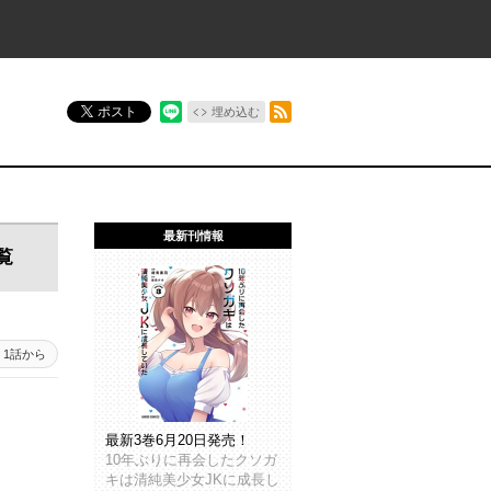
RSSフィード
ポスト
埋め込む
最新刊情報
覧
1話から
最新3巻6月20日発売！
10年ぶりに再会したクソガ
キは清純美少女JKに成長し