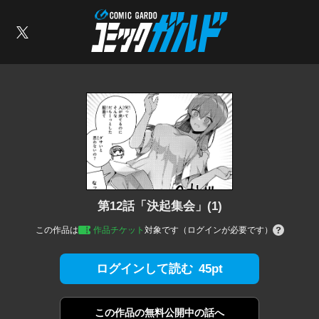
コミックガルド
索
X
第12話「決起集会」(1)
この作品は
作品チケット
対象です（ログインが必要です）
45pt
ログインして読む
この作品の
無料公開中の話へ