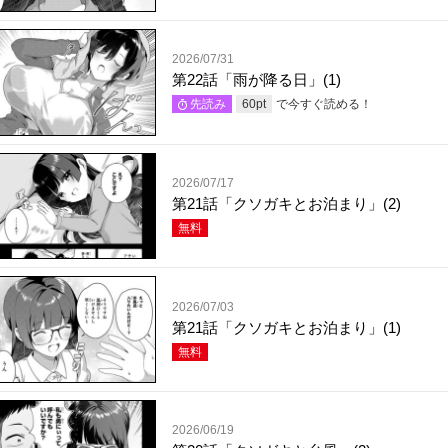
2026/07/31
第22話「雨が降る日」(1)
で今すぐ読める！
先読み
60
pt
2026/07/17
第21話「クソガキとお泊まり」(2)
無料
2026/07/03
第21話「クソガキとお泊まり」(1)
無料
2026/06/19