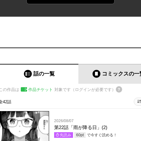
話の一覧
コミックス
の一
この作品は
作品チケット
対象です（ログインが必要です）
全42話
2026/08/07
第22話「雨が降る日」(2)
で今すぐ読める！
先読み
60
pt