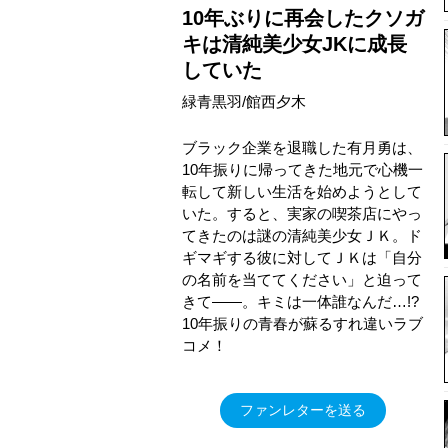
10年ぶりに再会したクソガ
キは清純美少女JKに成長
していた
緑青黒羽/館西夕木
ブラック企業を退職した有月勇は、
10年振りに帰ってきた地元で心機一
転して新しい生活を始めようとして
いた。すると、実家の喫茶店にやっ
てきたのは謎の清純美少女ＪＫ。ド
ギマギする彼に対してＪＫは「自分
の名前を当ててください」と迫って
きて――。キミは一体誰なんだ…!?
10年振りの青春が蘇るすれ違いラブ
コメ！
ファンレターを送る