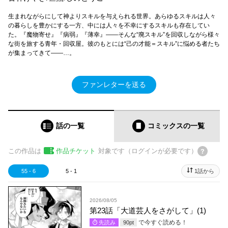
生まれながらにして神よりスキルを与えられる世界。あらゆるスキルは人々
の暮らしを豊かにする一方、中には人々を不幸にするスキルも存在してい
た。『魔物寄せ』『病弱』『薄幸』――そんな“廃スキル”を回収しながら様々
な街を旅する青年・回収屋。彼のもとには“己の才能＝スキル”に悩める者たち
が集まってきて――…。
ファンレターを送る
話の一覧
コミックス
の一覧
この作品は
作品チケット
対象です（ログインが必要です）
55 - 6
5 - 1
1話から
2026/08/05
第23話「大道芸人をさがして」(1)
で今すぐ読める！
先読み
90
pt