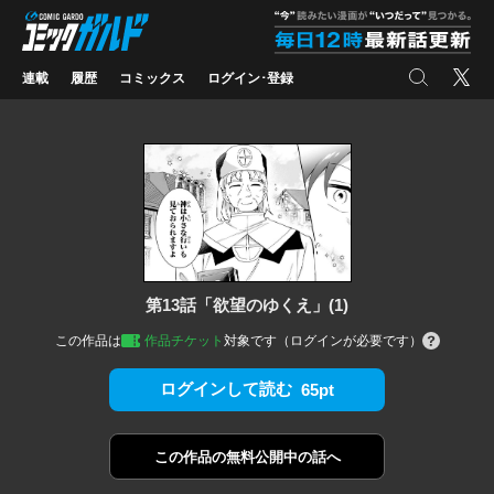
コミックガルド
"
検索
X
連載
履歴
コミックス
ログイン･登録
第13話「欲望のゆくえ」(1)
この作品は
作品チケット
対象です（ログインが必要です）
ログインして読む
65pt
この作品の
無料公開中の話へ