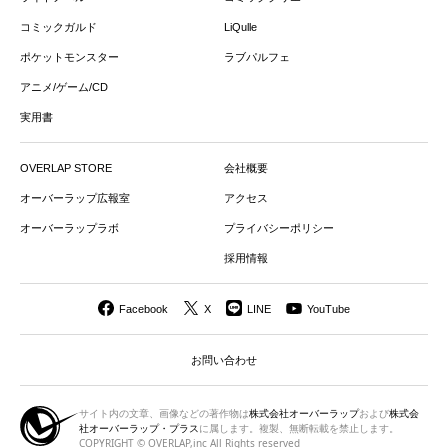
コミックガルド
LiQulle
ポケットモンスター
ラブパルフェ
アニメ/ゲーム/CD
実用書
OVERLAP STORE
会社概要
オーバーラップ広報室
アクセス
オーバーラップラボ
プライバシーポリシー
採用情報
Facebook
X
LINE
YouTube
お問い合わせ
サイト内の文章、画像などの著作物は
株式会社オーバーラップ
および
株式会
社オーバーラップ・プラス
に属します。複製、無断転載を禁止します。
COPYRIGHT © OVERLAP,inc All Rights reserved