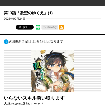
第13話「欲望のゆくえ」(1)
2025年09月24日
RSSフィード
ポスト
埋め込む
次回更新予定日は8月19日となります
いらないスキル買い取ります
古林けやき/昼熊/しのとうこ