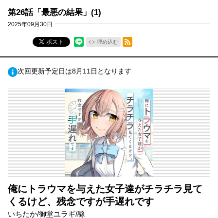
第26話「最悪の結果」(1)
2025年09月30日
RSSフィード
ポスト
埋め込む
次回更新予定日は8月11日となります
俺にトラウマを与えた女子達がチラチラ見て
くるけど、残念ですが手遅れです
いちたか/御堂ユラギ/緜