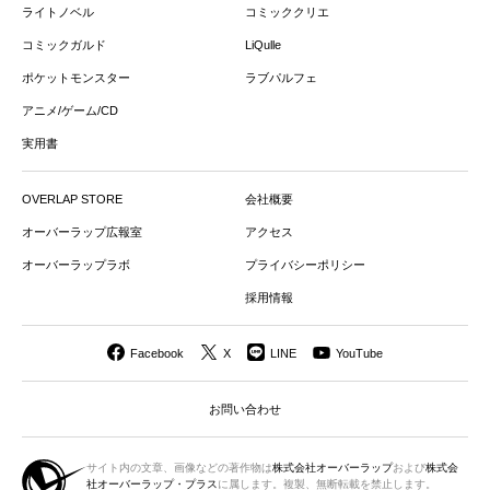
ライトノベル
コミッククリエ
コミックガルド
LiQulle
ポケットモンスター
ラブパルフェ
アニメ/ゲーム/CD
実用書
OVERLAP STORE
会社概要
オーバーラップ広報室
アクセス
オーバーラップラボ
プライバシーポリシー
採用情報
Facebook
X
LINE
YouTube
お問い合わせ
サイト内の文章、画像などの著作物は
株式会社オーバーラップ
および
株式会
社オーバーラップ・プラス
に属します。複製、無断転載を禁止します。