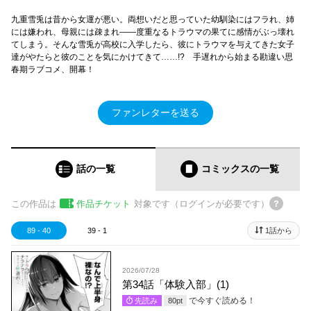
九重雪兎は昔から女運が悪い。両想いだと思っていた幼馴染にはフラれ、姉
には嫌われ、母親には疎まれ――度重なるトラウマの果てに感情がぶっ壊れ
てしまう。そんな雪兎が高校に入学したら、彼にトラウマを与えてきた女子
達がやたらと彼のことを気にかけてきて……!? 手遅れから始まる勘違い思
春期ラブコメ、開幕！
ファンレターを送る
話の一覧
コミックス
の一覧
この作品は
作品チケット
対象です（ログインが必要です）
89 - 40
39 - 1
1話から
2026/07/28
第34話「体験入部」(1)
で今すぐ読める！
先読み
80
pt