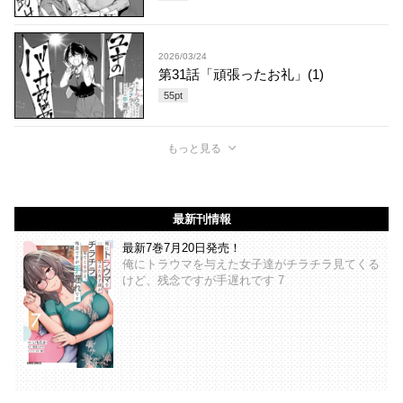
2026/03/24
第31話「頑張ったお礼」(1)
55
pt
もっと見る
最新刊情報
最新7巻7月20日発売！
俺にトラウマを与えた女子達がチラチラ見てくる
けど、残念ですが手遅れです 7