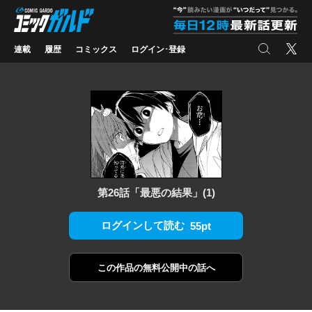
コミックガルド
"
検索
X
連載
履歴
コミックス
ログイン･登録
第26話「最悪の結果」(1)
ログインして読む
55pt
この作品の
無料公開中の話へ