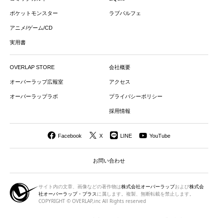
ポケットモンスター
ラブパルフェ
アニメ/ゲーム/CD
実用書
OVERLAP STORE
会社概要
オーバーラップ広報室
アクセス
オーバーラップラボ
プライバシーポリシー
採用情報
Facebook
X
LINE
YouTube
お問い合わせ
サイト内の文章、画像などの著作物は
株式会社オーバーラップ
および
株式会
社オーバーラップ・プラス
に属します。複製、無断転載を禁止します。
COPYRIGHT © OVERLAP,inc All Rights reserved