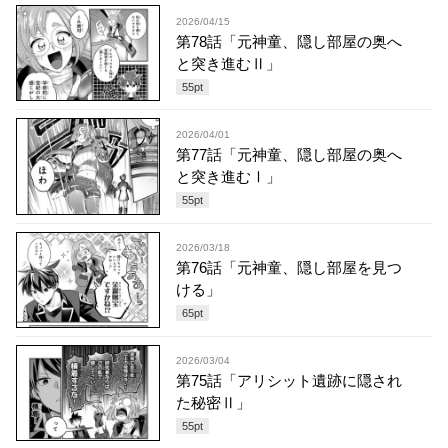
2026/04/15
第78話「元神童、隠し部屋の奥へ
と突き進むⅡ」
55
pt
2026/04/01
第77話「元神童、隠し部屋の奥へ
と突き進むⅠ」
55
pt
2026/03/18
第76話「元神童、隠し部屋を見つ
ける」
65
pt
2026/03/04
第75話「アリシット遺跡に隠され
た秘密Ⅱ」
55
pt