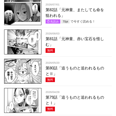
2026/07/01
第82話「元神童、またしても命を
狙われる」
で今すぐ読める！
先読み
70
pt
2026/06/03
第81話「元神童、赤い宝石を怪し
む」
無料
2026/05/20
第80話「追うものと追われるもの
とⅡ」
無料
2026/04/29
第79話「追うものと追われるもの
とⅠ」
無料