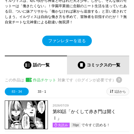
イルヴィスは、幼い頃から神童と呼ばれた天才少年。しかし、そんな彼のモ
ットーは「働きたくない」！学園卒業後に念願のニート生活を送っていたあ
る日、ついに妹アリサから「働かなければ家から追放する」と言い渡されて
しまう。イルヴィスは自由な働き方を求めて、冒険者を目指すのだが！？無
自覚チートな元神童による勘違い無双譚！
ファンレターを送る
話の一覧
コミックス
の一覧
この作品は
作品チケット
対象です（ログインが必要です）
83 - 34
33 - 1
1話から
2026/07/29
第83話「かくして赤き門は開く
Ⅰ」
で今すぐ読める！
先読み
70
pt