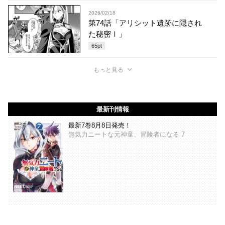
2026/02/18
第74話「アリシット遺跡に隠され
た秘密Ⅰ」
65
pt
もっと見る
最新刊情報
最新7巻8月8日発売！
無気力ニートな元神童、冒険者になる 7