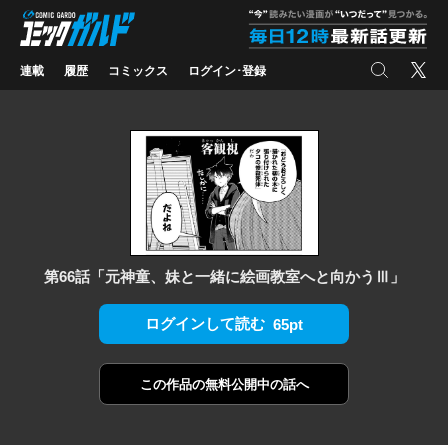
コミックガルド
"
検索
X
連載
履歴
コミックス
ログイン･登録
第66話「元神童、妹と一緒に絵画教室へと向かうⅢ」
ログインして読む
65pt
この作品の
無料公開中の話へ