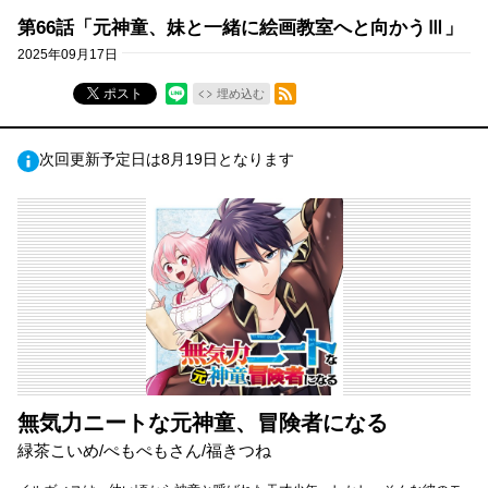
第66話「元神童、妹と一緒に絵画教室へと向かうⅢ」
2025年09月17日
RSSフィード
ポスト
埋め込む
次回更新予定日は8月19日となります
無気力ニートな元神童、冒険者になる
緑茶こいめ/ぺもぺもさん/福きつね