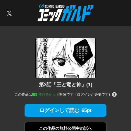
コミックガルド
索
X
第3話「王と竜と神」(1)
この作品は
作品チケット
対象です（ログインが必要です）
65pt
ログインして読む
この作品の
無料公開中の話へ