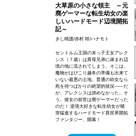
大草原の小さな領主 ～元
廃ゲーマーな転生幼女の楽
しいハードモード辺境開拓
記～
きし晴護/赤村 咲/ハナモト
セントルム王国の末っ子王女アレク
シス（７歳）は異母兄弟に疎まれ辺
境の地に流されてしまう。そこは、
魔物がはびこり越冬の準備も出来て
いない最悪の土地。普通の幼女なら
死を待つばかりの絶望的状況――だ
が、アレクシスは諦めなかった。そ
う。彼女の前世は廃ゲーマーだった
のだ！ 逆境大好きな転生幼女が猪
突猛進するハードモード異世界開拓
ファンタジー、開幕！