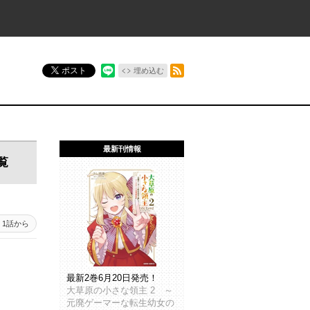
RSSフィード
ポスト
埋め込む
最新刊情報
覧
1話から
最新2巻6月20日発売！
大草原の小さな領主 2 ～
元廃ゲーマーな転生幼女の