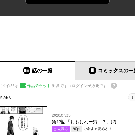
話の一覧
コミックス
の一
この作品は
作品チケット
対象です（ログインが必要です）
全29話
2026/07/25
第13話「おもしれー男…？」(2)
で今すぐ読める！
先読み
90
pt