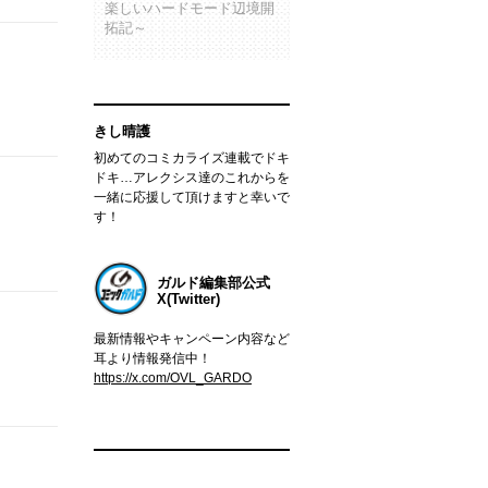
楽しいハードモード辺境開
拓記～
きし晴護
初めてのコミカライズ連載でドキ
ドキ…アレクシス達のこれからを
一緒に応援して頂けますと幸いで
す！
ガルド編集部公式
X(Twitter)
最新情報やキャンペーン内容など
耳より情報発信中！
https://x.com/OVL_GARDO