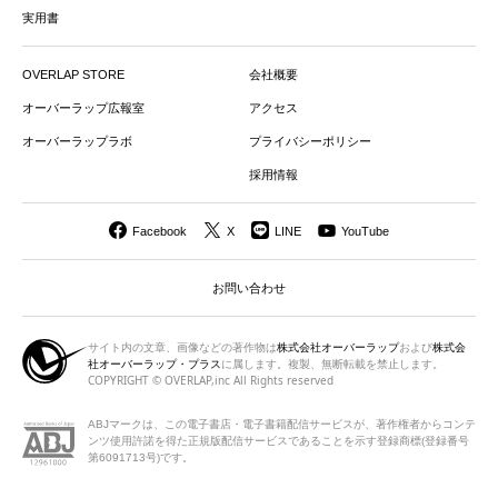
実用書
OVERLAP STORE
会社概要
オーバーラップ広報室
アクセス
オーバーラップラボ
プライバシーポリシー
採用情報
Facebook
X
LINE
YouTube
お問い合わせ
サイト内の文章、画像などの著作物は
株式会社オーバーラップ
および
株式会
社オーバーラップ・プラス
に属します。複製、無断転載を禁止します。
COPYRIGHT © OVERLAP,inc All Rights reserved
ABJマークは、この電子書店・電子書籍配信サービスが、著作権者から
コンテ
ンツ使用許諾を得た正規版配信サービスであることを示す登録商標(登録番号
第6091713号)です。