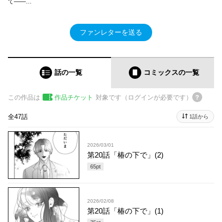
て――…
ファンレターを送る
話の一覧
コミックス
の一覧
この作品は
作品チケット
対象です（ログインが必要です）
全47話
1話から
2026/03/01
第20話「椿の下で」(2)
65
pt
2026/02/08
第20話「椿の下で」(1)