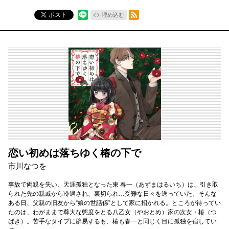
RSSフィード
ポスト
埋め込む
恋い初めは落ちゆく椿の下で
市川なつを
事故で両親を失い、天涯孤独となった東 春一（あずまはるいち）は、引き取
られた先の親戚から冷遇され、裏切られ…受難な日々を送っていた。そんな
ある日、父親の旧友から“娘の世話係”として家に招かれる。ところが待ってい
たのは、わがままで尊大な態度をとる八乙女（やおとめ）家の次女・椿（つ
ばき）。苦手なタイプに辟易するも、椿も春一と同じく目に孤独を宿してい