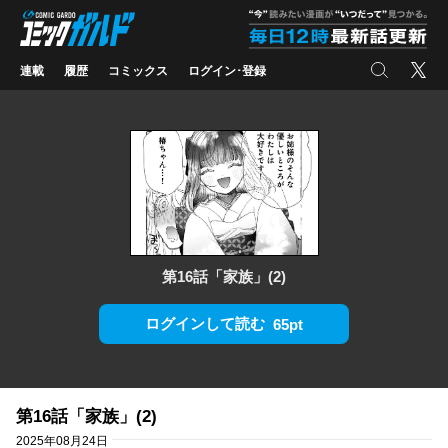
コミックガルド
"
検索
X
連載
履歴
コミックス
ログイン･登録
第16話「家族」(2)
ログインして読む
65pt
第16話「家族」(2)
2025年08月24日