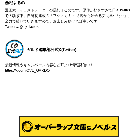
黒杞よるの
漫画家・イラストレーターの黒杞よるのです。原作が好きすぎて日々Twitter
で大騒ぎ中。自身初連載の『フシノカミ ～辺境から始める文明再生記～』、
全力で描いていきますので、お楽しみ頂ければ幸いです！
Twitter→@_y_kuroki_
ガルド編集部公式X(Twitter)
最新情報やキャンペーン内容など耳より情報発信中！
https://x.com/OVL_GARDO