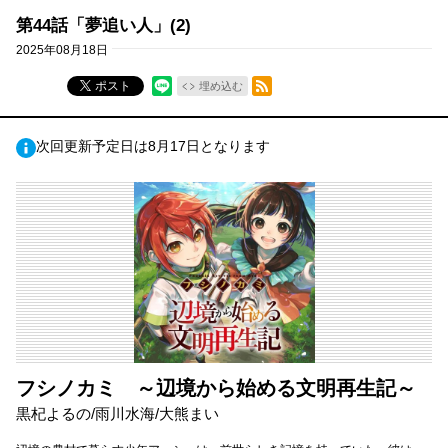
第44話「夢追い人」(2)
2025年08月18日
RSSフィード
ポスト
埋め込む
次回更新予定日は8月17日となります
フシノカミ ～辺境から始める文明再生記～
黒杞よるの/雨川水海/大熊まい