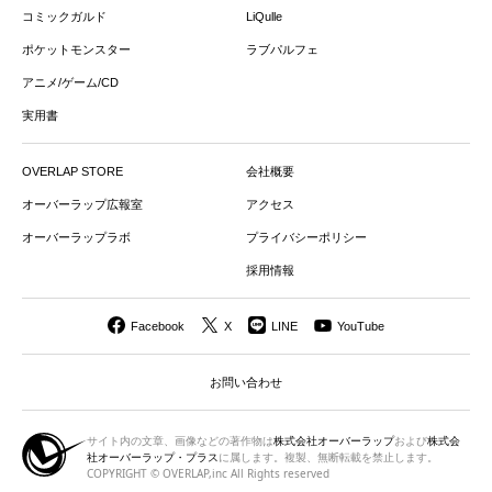
コミックガルド
LiQulle
ポケットモンスター
ラブパルフェ
アニメ/ゲーム/CD
実用書
OVERLAP STORE
会社概要
オーバーラップ広報室
アクセス
オーバーラップラボ
プライバシーポリシー
採用情報
Facebook
X
LINE
YouTube
お問い合わせ
サイト内の文章、画像などの著作物は
株式会社オーバーラップ
および
株式会
社オーバーラップ・プラス
に属します。複製、無断転載を禁止します。
COPYRIGHT © OVERLAP,inc All Rights reserved