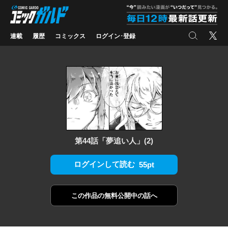
コミックガルド
"
検索
X
連載
履歴
コミックス
ログイン･登録
第44話「夢追い人」(2)
ログインして読む
55pt
この作品の
無料公開中の話へ