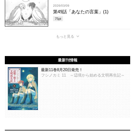
2026/03/09
第49話「あなたの言葉」(1)
75
pt
もっと見る
最新刊情報
最新11巻8月20日発売！
フシノカミ 11 ～辺境から始める文明再生記～