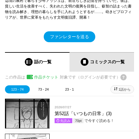
辺境の農村で暮らす少年アッシュは、前世らしき記憶を持っていた。彼は、
貧しい生活を改善すべく、失われた文明の復興を目指し、叡智の詰まった書
物を読み解き、理想の暮らしを手に入れようとするが……。幼きビブロフィ
リアが、世界に変革をもたらす文明復旧譚、開幕！
ファンレターを送る
話の一覧
コミックス
の一覧
この作品は
作品チケット
対象です（ログインが必要です）
123 - 74
73 - 24
23 - 1
1話から
2026/07/27
第52話「いつもの日常」(3)
で今すぐ読める！
先読み
70
pt