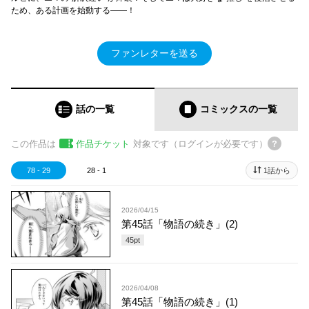
ため、ある計画を始動する――！
ファンレターを送る
話の一覧
コミックス
の一覧
この作品は
作品チケット
対象です（ログインが必要です）
78 - 29
28 - 1
1話から
2026/04/15
第45話「物語の続き」(2)
45
pt
2026/04/08
第45話「物語の続き」(1)