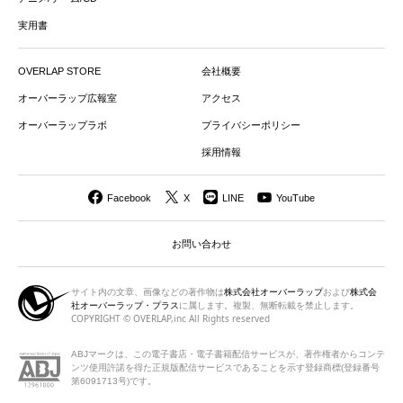
実用書
OVERLAP STORE
会社概要
オーバーラップ広報室
アクセス
オーバーラップラボ
プライバシーポリシー
採用情報
Facebook
X
LINE
YouTube
お問い合わせ
サイト内の文章、画像などの著作物は
株式会社オーバーラップ
および
株式会
社オーバーラップ・プラス
に属します。複製、無断転載を禁止します。
COPYRIGHT © OVERLAP,inc All Rights reserved
ABJマークは、この電子書店・電子書籍配信サービスが、著作権者から
コンテ
ンツ使用許諾を得た正規版配信サービスであることを示す登録商標(登録番号
第6091713号)です。