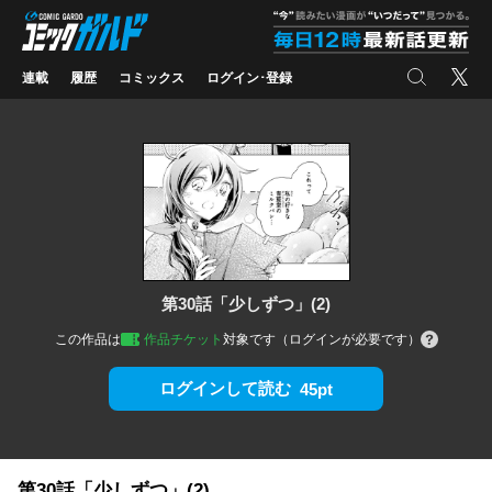
コミックガルド
"
検索
X
連載
履歴
コミックス
ログイン･登録
第30話「少しずつ」(2)
この作品は
作品チケット
対象です（ログインが必要です）
ログインして読む
45pt
第30話「少しずつ」(2)