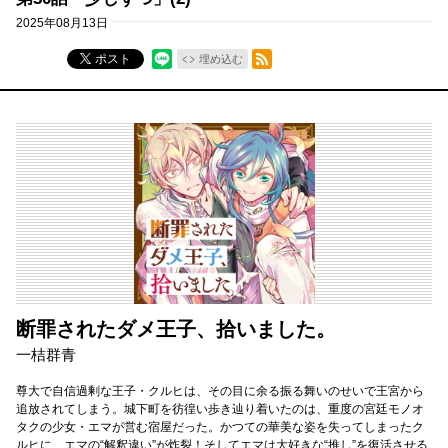
2025年08月13日
RSSフィード
ポスト
埋め込む
断罪されたダメ王子、拾いました。
一桔群青
尊大で自信過剰な王子・クルヒは、その目に余る振る舞いのせいで王宮から
追放されてしまう。城下町を彷徨い歩き辿り着いたのは、重度の宮廷モノオ
タクの少女・エマが営む宿屋だった。かつての華美な姿を失ってしまったク
ルヒに、エマの“解釈違い”が炸裂！そしてエマは大好きな“推し”を復活させる