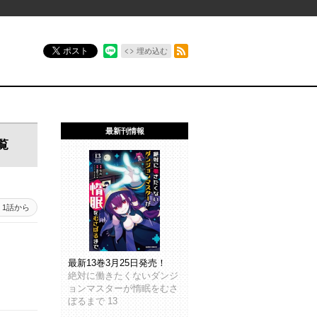
RSSフィード
ポスト
埋め込む
最新刊情報
覧
1話から
最新13巻3月25日発売！
絶対に働きたくないダンジ
ョンマスターが惰眠をむさ
ぼるまで 13