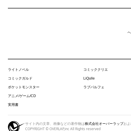
ヘ
ライトノベル
コミッククリエ
コミックガルド
LiQulle
ポケットモンスター
ラブパルフェ
アニメ/ゲーム/CD
実用書
サイト内の文章、画像などの著作物は
株式会社オーバーラップ
およ
COPYRIGHT © OVERLAP,inc All Rights reserved