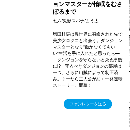
ョンマスターが惰眠をむさ
ぼるまで
七六/鬼影スパナ/よう太
増田桂馬は異世界に召喚された先で
美少女ロクコと出会う。ダンジョン
マスターとなり“働かなくてもい
い”生活を手に入れたと思ったら―
―ダンジョンを守らないと死ぬ事態
に!? 守るべきダンジョンの部屋は
一つ、さらに山賊によって制圧済
み。ぐーたら主人公が紡ぐ一発逆転
ストーリー、開幕！
ファンレターを送る