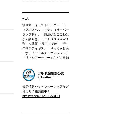
七六
漫画家・イラストレーター 「テ
ィアのスペシャリテ」（オーバー
ラップ刊）、「魔法少女ここねは
かく語りき」（ＫＡＤＯＫＡＷＡ
刊）を執筆 イラストでは、「千
年戦争アイギス」「りっく★じあ
ーす」「ガールズ＆エアソフト」
「リトルアーモリー」などに参加
ガルド編集部公式
X(Twitter)
最新情報やキャンペーン内容など
耳より情報発信中！
https://x.com/OVL_GARDO