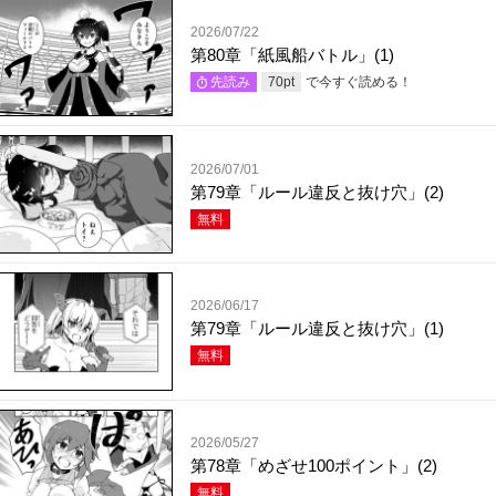
2026/07/22
第80章「紙風船バトル」(1)
で今すぐ読める！
先読み
70
pt
2026/07/01
第79章「ルール違反と抜け穴」(2)
無料
2026/06/17
第79章「ルール違反と抜け穴」(1)
無料
2026/05/27
第78章「めざせ100ポイント」(2)
無料