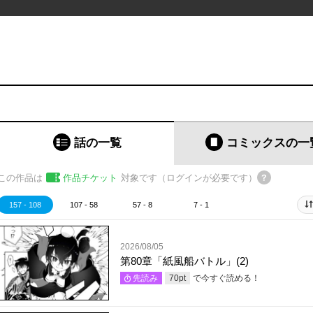
)
話の一覧
コミックス
の一
この作品は
作品チケット
対象です（ログインが必要です）
157 - 108
107 - 58
57 - 8
7 - 1
2026/08/05
第80章「紙風船バトル」(2)
で今すぐ読める！
先読み
70
pt