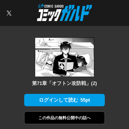
コミックガルド
索
X
第71章「オフトン攻防戦」(2)
55pt
ログインして読む
この作品の
無料公開中の話へ