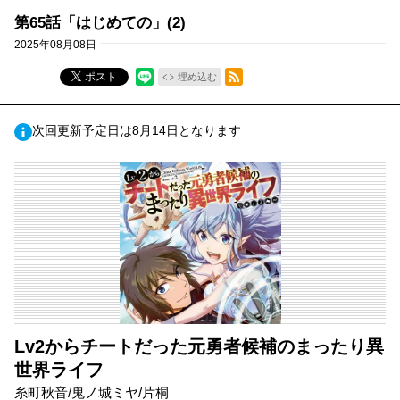
第65話「はじめての」(2)
2025年08月08日
RSSフィード
ポスト
埋め込む
次回更新予定日は8月14日となります
Lv2からチートだった元勇者候補のまったり異
世界ライフ
糸町秋音/鬼ノ城ミヤ/片桐