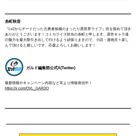
糸町秋音
『Lv2からチートだった元勇者候補のまったり異世界ライフ』目を留めて頂き
ありがとうございます！コミカライズ担当の糸町と申します。原作キャラ達
の魅力を最大限引き出して行けるよう頑張りますので、小説・漫画共々楽し
んで頂けると嬉しいです。応援よろしくお願いします！
ガルド編集部公式X(Twitter)
最新情報やキャンペーン内容など耳より情報発信中！
https://x.com/OVL_GARDO