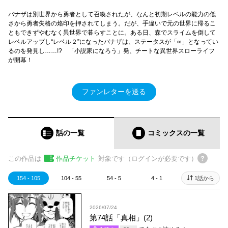
バナザは別世界から勇者として召喚されたが、なんと初期レベルの能力の低
さから勇者失格の烙印を押されてしまう。だが、手違いで元の世界に帰るこ
ともできずやむなく異世界で暮らすことに。ある日、森でスライムを倒して
レベルアップし“レベル２”になったバナザは、ステータスが「∞」となってい
るのを発見し……!? 「小説家になろう」発、チートな異世界スローライフ
が開幕！
ファンレターを送る
話の一覧
コミックス
の一覧
この作品は
作品チケット
対象です（ログインが必要です）
154 - 105
104 - 55
54 - 5
4 - 1
1話から
2026/07/24
第74話「真相」(2)