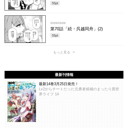
55
pt
2026/03/06
第70話「続・呉越同舟」(2)
55
pt
もっと見る
最新刊情報
最新14巻3月25日発売！
Lv2からチートだった元勇者候補のまったり異世
界ライフ 14