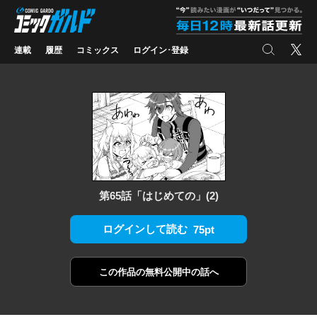
コミックガルド
"
検索
X
連載
履歴
コミックス
ログイン･登録
第65話「はじめての」(2)
ログインして読む
75pt
この作品の
無料公開中の話へ