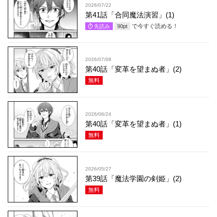
2026/07/22
第41話「合同魔法演習」(1)
で今すぐ読める！
先読み
90
pt
2026/07/08
第40話「変革を望まぬ者」(2)
無料
2026/06/24
第40話「変革を望まぬ者」(1)
無料
2026/05/27
第39話「魔法学園の剣姫」(2)
無料