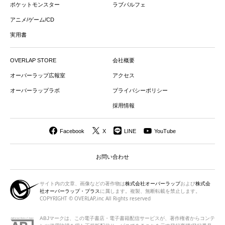
ポケットモンスター
ラブパルフェ
アニメ/ゲーム/CD
実用書
OVERLAP STORE
会社概要
オーバーラップ広報室
アクセス
オーバーラップラボ
プライバシーポリシー
採用情報
Facebook
X
LINE
YouTube
お問い合わせ
サイト内の文章、画像などの著作物は
株式会社オーバーラップ
および
株式会
社オーバーラップ・プラス
に属します。複製、無断転載を禁止します。
COPYRIGHT © OVERLAP,inc All Rights reserved
ABJマークは、この電子書店・電子書籍配信サービスが、著作権者から
コンテ