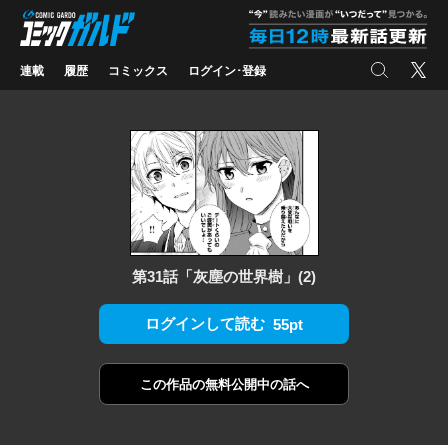
コミックガルド
"
検索
X
連載
履歴
コミックス
ログイン･登録
第31話「灰塵の世界樹」(2)
ログインして読む
55pt
この作品の
無料公開中の話へ