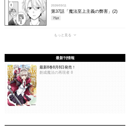
2026/03/11
第37話「魔法至上主義の弊害」(2)
75
pt
もっと見る
最新刊情報
最新8巻8月8日発売！
創成魔法の再現者 8