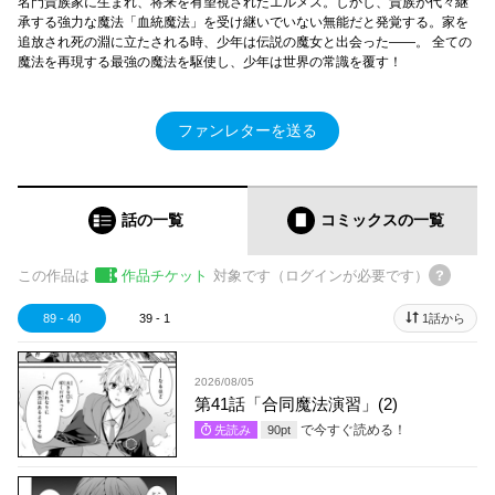
名門貴族家に生まれ、将来を有望視されたエルメス。しかし、貴族が代々継
承する強力な魔法「血統魔法」を受け継いでいない無能だと発覚する。家を
追放され死の淵に立たされる時、少年は伝説の魔女と出会った――。 全ての
魔法を再現する最強の魔法を駆使し、少年は世界の常識を覆す！
ファンレターを送る
話の一覧
コミックス
の一覧
この作品は
作品チケット
対象です（ログインが必要です）
89 - 40
39 - 1
1話から
2026/08/05
第41話「合同魔法演習」(2)
で今すぐ読める！
先読み
90
pt