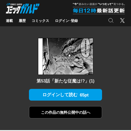
コミックガルド
"
検索
X
連載
履歴
コミックス
ログイン･登録
第53話「新たな従魔は!?」(1)
ログインして読む
65pt
この作品の
無料公開中の話へ