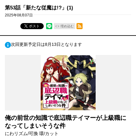
第53話「新たな従魔は!?」(1)
2025年08月07日
RSSフィード
ポスト
埋め込む
次回更新予定日は8月13日となります
俺の前世の知識で底辺職テイマーが上級職に
なってしまいそうな件
にわリズム/可換 環/カット