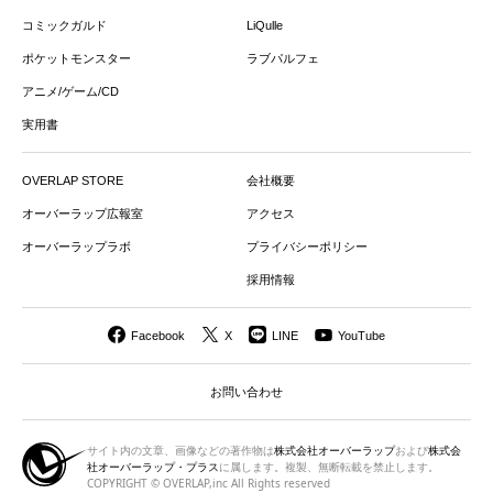
コミックガルド
LiQulle
ポケットモンスター
ラブパルフェ
アニメ/ゲーム/CD
実用書
OVERLAP STORE
会社概要
オーバーラップ広報室
アクセス
オーバーラップラボ
プライバシーポリシー
採用情報
Facebook
X
LINE
YouTube
お問い合わせ
サイト内の文章、画像などの著作物は
株式会社オーバーラップ
および
株式会
社オーバーラップ・プラス
に属します。複製、無断転載を禁止します。
COPYRIGHT © OVERLAP,inc All Rights reserved