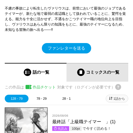
不慮の事故により転生したヴァリウスは、前世において最強のジョブである
テイマーが、新たな地で最弱の底辺職として扱われていることに、驚愕を覚
える。能力を十全に活かせず、不遇をかこつテイマー職の地位向上を目指
し、ヴァリウスはあらん限りの知識をもとに、最強のテイマーになるため、
未知なる冒険の旅へ出る――!!
ファンレターを送る
話の一覧
コミックス
の一覧
この作品は
作品チケット
対象です（ログインが必要です）
128 - 79
78 - 29
28 - 1
1話から
2026/08/06
最終話「上級職テイマー 」(1)
で今すぐ読める！
先読み
100
pt