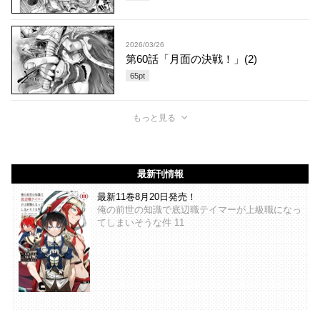
2026/03/26
第60話「月面の決戦！」(2)
65
pt
もっと見る
最新刊情報
最新11巻8月20日発売！
俺の前世の知識で底辺職テイマーが上級職になっ
てしまいそうな件 11