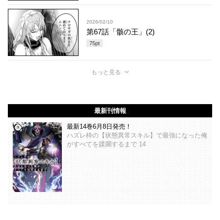
2026/02/10
第67話「骸の王」(2)
75
pt
もっと見る
最新刊情報
最新14巻6月8日発売！
ハズレ枠の【状態異常スキル】で最強になった俺
がすべてを蹂躙するまで 14