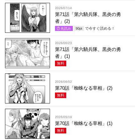
2026/07/14
第71話「第六騎兵隊、黒炎の勇
者」(2)
で今すぐ読める！
先読み
90
pt
2026/06/23
第71話「第六騎兵隊、黒炎の勇
者」(1)
無料
2026/06/02
第70話「蜘蛛なる宰相」(2)
無料
2026/05/19
第70話「蜘蛛なる宰相」(1)
無料