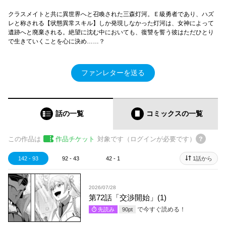
クラスメイトと共に異世界へと召喚された三森灯河。Ｅ級勇者であり、ハズ
レと称される【状態異常スキル】しか発現しなかった灯河は、女神によって
遺跡へと廃棄される。絶望に沈む中においても、復讐を誓う彼はただひとり
で生きていくことを心に決め……？
ファンレターを送る
話の一覧
コミックス
の一覧
この作品は
作品チケット
対象です（ログインが必要です）
142 - 93
92 - 43
42 - 1
1話から
2026/07/28
第72話「交渉開始」(1)
で今すぐ読める！
先読み
90
pt