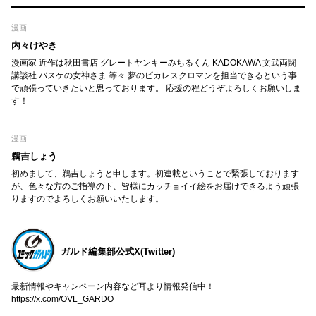
漫画
内々けやき
漫画家 近作は秋田書店 グレートヤンキーみちるくん KADOKAWA 文武両闘
講談社 バスケの女神さま 等々 夢のピカレスクロマンを担当できるという事
で頑張っていきたいと思っております。 応援の程どうぞよろしくお願いしま
す！
漫画
鵜吉しょう
初めまして、鵜吉しょうと申します。初連載ということで緊張しております
が、色々な方のご指導の下、皆様にカッチョイイ絵をお届けできるよう頑張
りますのでよろしくお願いいたします。
ガルド編集部公式X(Twitter)
最新情報やキャンペーン内容など耳より情報発信中！
https://x.com/OVL_GARDO