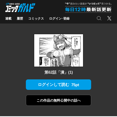
コミックガルド
"
検索
X
連載
履歴
コミックス
ログイン･登録
第62話「潰」(1)
ログインして読む
75pt
この作品の
無料公開中の話へ