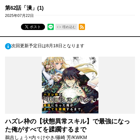
第62話「潰」(1)
2025年07月22日
RSSフィード
ポスト
埋め込む
次回更新予定日は8月18日となります
ハズレ枠の【状態異常スキル】で最強になっ
た俺がすべてを蹂躙するまで
鵜吉しょう×内々けやき/篠崎 芳/KWKM