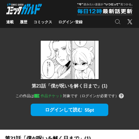
コミックガルド
"
検索
X
連載
履歴
コミックス
ログイン･登録
第21話「僕が呪いを解く日まで」(1)
この作品は
作品チケット
対象です（ログインが必要です）
ログインして読む
55pt
第21話「僕が呪いを解く日まで」(1)