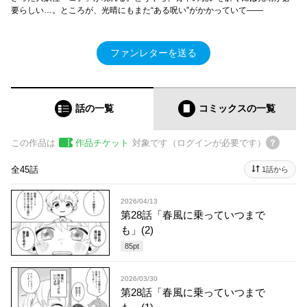
要らしい…。ところが、光晴にもまた“ある呪い”がかかっていて――
ファンレターを送る
話の一覧
コミックス
の一覧
この作品は
作品チケット
対象です（ログインが必要です）
全45話
1話から
2026/04/13
第28話「春風に乗っていつまで
も」(2)
85
pt
2026/03/30
第28話「春風に乗っていつまで