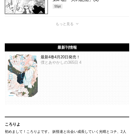
55
pt
もっと見る
最新刊情報
最新4巻4月20日発売！
僕とあやかしの365日 4
ころりよ
初めまして！ころりよです。 妖怪達と出会い成長していく光晴とコチ、2人