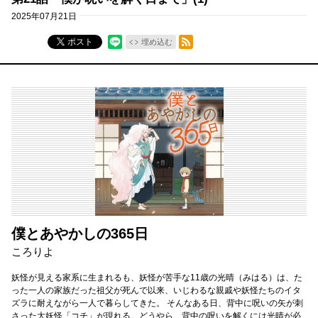
2025年07月21日
RSSフィード
ポスト
埋め込む
僕とあやかしの365日
ころりよ
妖怪が見える家系に生まれるも、妖怪が苦手な11歳の光晴（みはる）は、た
った一人の家族だった祖父が死んで以来、いじわるな親戚や妖怪たちのイタ
ズラに耐えながら一人で暮らしてきた。 そんなある日、背中に呪いの矢が刺
さった大妖怪「コチ」が現れる。どうやら、背中の呪いを解くには光晴が必