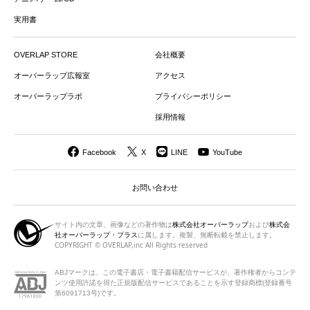
実用書
OVERLAP STORE
会社概要
オーバーラップ広報室
アクセス
オーバーラップラボ
プライバシーポリシー
採用情報
Facebook
X
LINE
YouTube
お問い合わせ
サイト内の文章、画像などの著作物は
株式会社オーバーラップ
および
株式会
社オーバーラップ・プラス
に属します。複製、無断転載を禁止します。
COPYRIGHT © OVERLAP,inc All Rights reserved
ABJマークは、この電子書店・電子書籍配信サービスが、著作権者から
コンテ
ンツ使用許諾を得た正規版配信サービスであることを示す登録商標(登録番号
第6091713号)です。