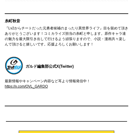
糸町秋音
『Lv2からチートだった元勇者候補のまったり異世界ライフ』目を留めて頂き
ありがとうございます！コミカライズ担当の糸町と申します。原作キャラ達
の魅力を最大限引き出して行けるよう頑張りますので、小説・漫画共々楽し
んで頂けると嬉しいです。応援よろしくお願いします！
ガルド編集部公式X(Twitter)
最新情報やキャンペーン内容など耳より情報発信中！
https://x.com/OVL_GARDO