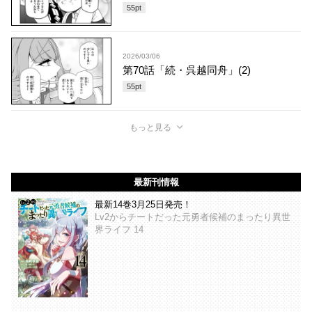
55
pt
2026/03/06
第70話「続・呉越同舟」(2)
55
pt
もっと見る
最新刊情報
最新14巻3月25日発売！
Lv2からチートだった元勇者候補のまったり異世
界ライフ 14