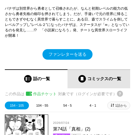
バナザは別世界から勇者として召喚されたが、なんと初期レベルの能力の低
さから勇者失格の烙印を押されてしまう。だが、手違いで元の世界に帰るこ
ともできずやむなく異世界で暮らすことに。ある日、森でスライムを倒して
レベルアップし“レベル２”になったバナザは、ステータスが「∞」となってい
るのを発見し……!? 「小説家になろう」発、チートな異世界スローライフ
が開幕！
ファンレターを送る
話の一覧
コミックス
の一覧
この作品は
作品チケット
対象です（ログインが必要です）
154 - 105
104 - 55
54 - 5
4 - 1
1話から
2026/07/24
第74話「真相」(2)