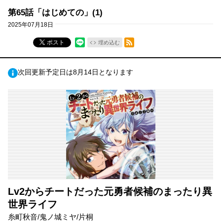
第65話「はじめての」(1)
2025年07月18日
RSSフィード
ポスト
埋め込む
次回更新予定日は8月14日となります
Lv2からチートだった元勇者候補のまったり異
世界ライフ
糸町秋音/鬼ノ城ミヤ/片桐