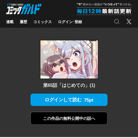
コミックガルド
"
検索
X
連載
履歴
コミックス
ログイン･登録
第65話「はじめての」(1)
ログインして読む
75pt
この作品の
無料公開中の話へ