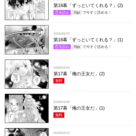
第18幕「ずっといてくれる？」(2)
で今すぐ読める！
先読み
70
pt
2026/06/25
第18幕「ずっといてくれる？」(1)
で今すぐ読める！
先読み
70
pt
2026/04/16
第17幕「俺の王女だ」(2)
無料
2026/03/26
第17幕「俺の王女だ」(1)
無料
2026/02/12