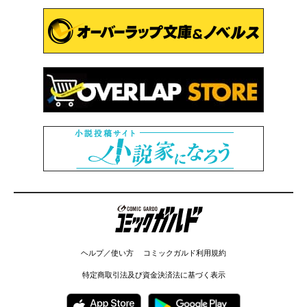
コミックガルド
ヘルプ／使い方
コミックガルド利用規約
特定商取引法及び資金決済法に基づく表示