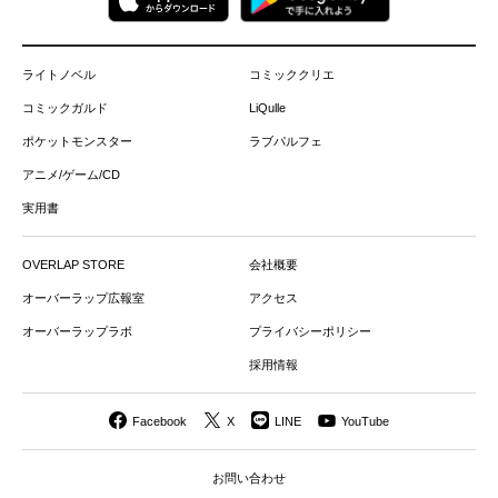
ライトノベル
コミッククリエ
コミックガルド
LiQulle
ポケットモンスター
ラブパルフェ
アニメ/ゲーム/CD
実用書
OVERLAP STORE
会社概要
オーバーラップ広報室
アクセス
オーバーラップラボ
プライバシーポリシー
採用情報
Facebook
X
LINE
YouTube
お問い合わせ