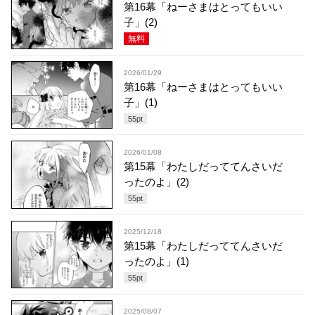
第16幕「ねーさまはとってもいい
子」(2)
無料
2026/01/29
第16幕「ねーさまはとってもいい
子」(1)
55
pt
2026/01/08
第15幕「わたしだっててんさいだ
ったのよ」(2)
55
pt
2025/12/18
第15幕「わたしだっててんさいだ
ったのよ」(1)
55
pt
2025/08/07