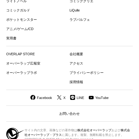
ライトノベル
コミッククリエ
コミックガルド
LiQulle
ポケットモンスター
ラブパルフェ
アニメ/ゲーム/CD
実用書
OVERLAP STORE
会社概要
オーバーラップ広報室
アクセス
オーバーラップラボ
プライバシーポリシー
採用情報
Facebook
X
LINE
YouTube
お問い合わせ
サイト内の文章、画像などの著作物は
株式会社オーバーラップ
および
株式会
社オーバーラップ・プラス
に属します。複製、無断転載を禁止します。