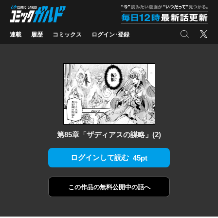
コミックガルド
"
検索
X
連載
履歴
コミックス
ログイン･登録
第85章「ザディアスの謀略」(2)
ログインして読む
45pt
この作品の
無料公開中の話へ