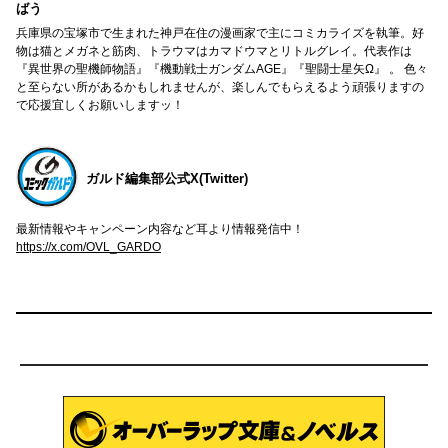
ばう
兵庫県の宝塚市で生まれた神戸在住の漫画家で主にコミカライズを執筆。好
物は猫とメガネと筋肉、トラウマはカマドウマとリトルグレイ。代表作は
『異世界の聖機師物語』『機動戦士ガンダムAGE』『聖闘士星矢Ω』 。 色々
と至らない所があるかもしれませんが、楽しんでもらえるよう頑張りますの
で応援宜しくお願いしますッ！
ガルド編集部公式X(Twitter)
最新情報やキャンペーン内容など耳より情報発信中！
https://x.com/OVL_GARDO