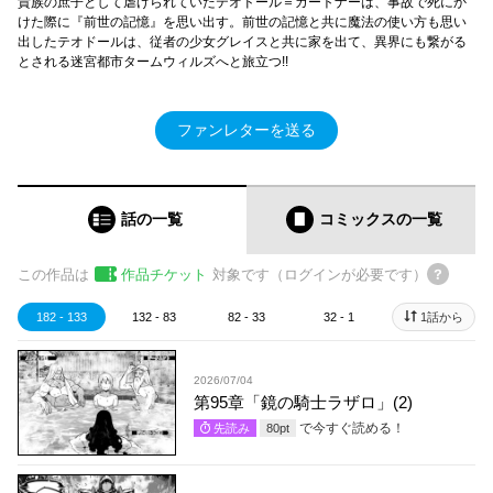
貴族の庶子として虐げられていたテオドール＝ガートナーは、事故で死にか
けた際に『前世の記憶』を思い出す。前世の記憶と共に魔法の使い方も思い
出したテオドールは、従者の少女グレイスと共に家を出て、異界にも繋がる
とされる迷宮都市タームウィルズへと旅立つ!!
ファンレターを送る
話の一覧
コミックス
の一覧
この作品は
作品チケット
対象です（ログインが必要です）
182 - 133
132 - 83
82 - 33
32 - 1
1話から
2026/07/04
第95章「鏡の騎士ラザロ」(2)
で今すぐ読める！
先読み
80
pt