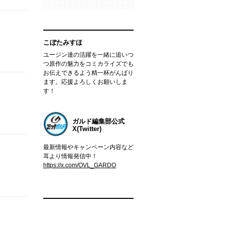
こぼたみすほ
ユージン達の活躍を一緒に追いつ
つ原作の魅力をコミカライズでも
お伝えできるよう精一杯がんばり
ます。応援よろしくお願いしま
す！
ガルド編集部公式
X(Twitter)
最新情報やキャンペーン内容など
耳より情報発信中！
https://x.com/OVL_GARDO