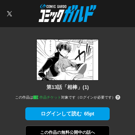
コミックガルド
索
X
第13話「相棒」(1)
この作品は
作品チケット
対象です（ログインが必要です）
65pt
ログインして読む
この作品の
無料公開中の話へ