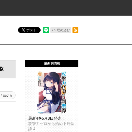
RSSフィード
ポスト
埋め込む
最新刊情報
覧
1話から
最新4巻5月8日発売！
攻撃力ゼロから始める剣聖
譚 4