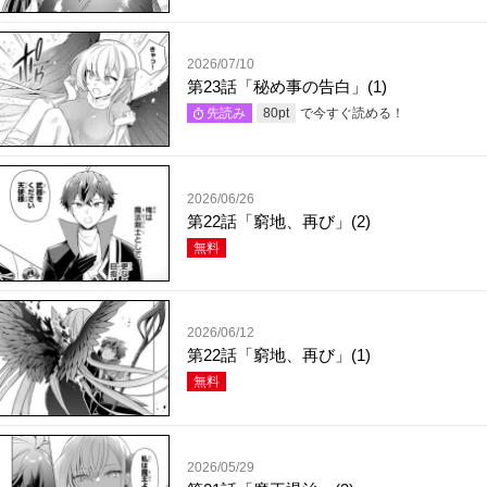
2026/07/10
第23話「秘め事の告白」(1)
で今すぐ読める！
先読み
80
pt
2026/06/26
第22話「窮地、再び」(2)
無料
2026/06/12
第22話「窮地、再び」(1)
無料
2026/05/29