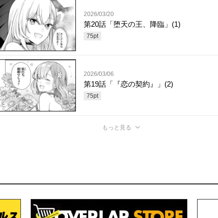
2026/03/20
第20話「堕天の王、降臨」(1)
75
pt
2026/03/06
第19話「『恋の契約』」(2)
75
pt
もっと見る