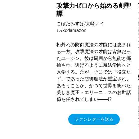
攻撃力ゼロから始める剣聖
譚
こぼたみすほ/大崎アイ
ル/kodamazon
桁外れの防御魔法の才能には恵まれ
る一方、攻撃魔法の才能は皆無だっ
たユージン。彼は周囲から無能と揶
揄され、逃げるように魔法学園へと
入学する。だが、そこでは「役立た
ず」であった防御魔法が重宝され、
あろうことか、かつて世界を統べた
美しき魔王・エリーニュスのお世話
係を任されてしまい――!?
ファンレターを送る