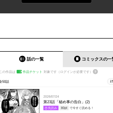
話の一覧
コミックス
の一
この作品は
作品チケット
対象です（ログインが必要です）
全50話
2026/07/24
第23話「秘め事の告白」(2)
で今すぐ読める！
先読み
80
pt