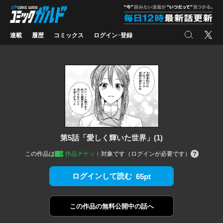
コミックガルド
"
検索
X
連載
履歴
コミックス
ログイン･登録
第5話「愛しく輝いた世界」(1)
この作品は
作品チケット
対象です（ログインが必要です）
ログインして読む
65pt
この作品の
無料公開中の話へ