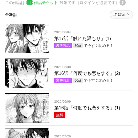
この作品は
作品チケット
対象です（ログインが必要です）
全36話
1話から
2026/08/04
第17話「触れた温もり」(1)
で今すぐ読める！
先読み
80
pt
2026/06/30
第16話「何度でも恋をする」(2)
で今すぐ読める！
先読み
80
pt
2026/06/09
第16話「何度でも恋をする」(1)
無料
2026/05/26