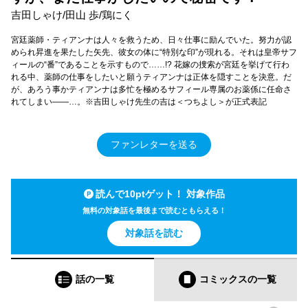
吉田しゃけ/田山 歩/鶏にく
宮廷薬師・ティアンナは人々を救うため、日々仕事に励んでいた。努力が認
められ昇進を果たした矢先、彼女の体に“特別な印”が現れる。それは皇帝サフ
ィールの“番”であることを示すもので……!? 花嫁の捜索が宮廷を挙げて行わ
れる中、薬師の仕事をしたいと願うティアンナは正体を隠すことを決意。だ
が、あろう事かティアンナは多忙を極めるサフィール専属のお薬係に任命さ
れてしまい――…。※吉田しゃけ先生の吉は＜つちよし＞が正式表記
ファンレターを送る
読んで10ptゲット！ 対象作品
無料の対象話を最後まで読むともらえる！
対象話を読む
話の一覧
コミックス
の一覧