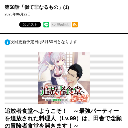
第58話「似て非なるもの」(1)
2025年06月22日
RSSフィード
ポスト
埋め込む
次回更新予定日は8月30日となります
追放者食堂へようこそ！ ～最強パーティー
を追放された料理人（Lv.99）は、田舎で念願
の冒険者食堂を開きます！～