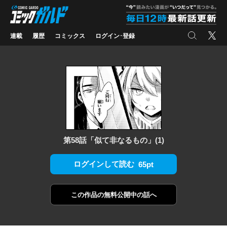
コミックガルド
"
検索
X
連載
履歴
コミックス
ログイン･登録
第58話「似て非なるもの」(1)
ログインして読む
65pt
この作品の
無料公開中の話へ