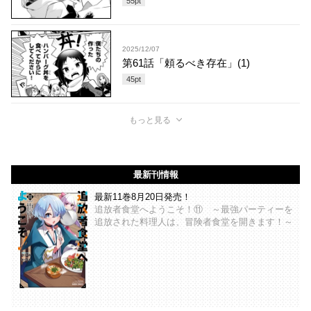
55
pt
2025/12/07
第61話「頼るべき存在」(1)
45
pt
もっと見る
最新刊情報
最新11巻8月20日発売！
追放者食堂へようこそ！⑪ ～最強パーティーを
追放された料理人は、冒険者食堂を開きます！～