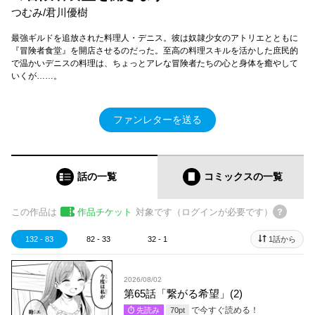
つむみ/君川優樹
最強ギルドを追放された料理人・デニス。彼は奴隷少女のアトリエとともに
『冒険者食堂』を開店させるのだった。至高の料理スキルを活かした庶民的
で温かいデニスの料理は、ちょっとアレな冒険者たちの心と身体を癒やして
いくが……。
ファンレターを送る
話の一覧
コミックス
の一覧
この作品は
作品チケット
対象です（ログインが必要です）
132 - 83
82 - 33
32 - 1
1話から
2026/08/02
第65話「繋がる希望」(2)
で今すぐ読める！
先読み
70
pt