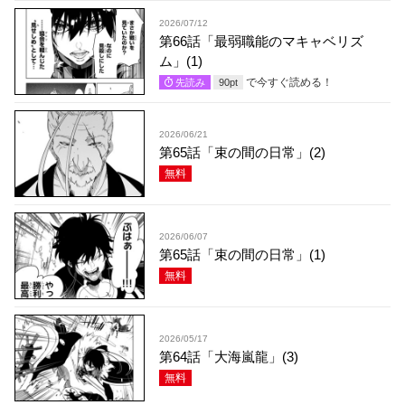
2026/07/12
第66話「最弱職能のマキャベリズ
ム」(1)
で今すぐ読める！
先読み
90
pt
2026/06/21
第65話「束の間の日常」(2)
無料
2026/06/07
第65話「束の間の日常」(1)
無料
2026/05/17
第64話「大海嵐龍」(3)
無料