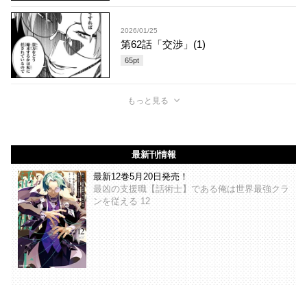
2026/01/25
第62話「交渉」(1)
65
pt
もっと見る
最新刊情報
最新12巻5月20日発売！
最凶の支援職【話術士】である俺は世界最強クラ
ンを従える 12