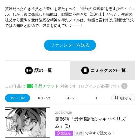
英雄だった亡き祖父との誓いを果たすべく、“最強の探索者”を志す少年・ノエ
ル。しかし彼に発現した職能は、戦闘に不向きな【話術士】だった。生前の
祖父から薫陶を受け強靭な精神を得たノエルは、無能と言われた“話術士”なら
ではの知略と話術で、強者を従えていく――！
ファンレターを送る
話の一覧
コミックス
の一覧
この作品は
作品チケット
対象です（ログインが必要です）
151 - 102
101 - 52
51 - 2
1
1話から
2026/07/26
第66話「最弱職能のマキャベリズ
ム」(2)
で今すぐ読める！
先読み
90
pt