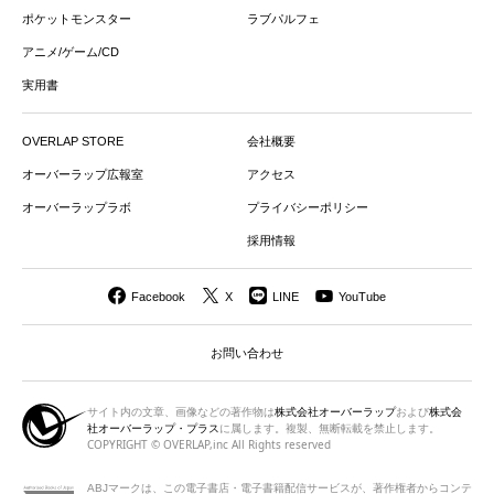
ポケットモンスター
ラブパルフェ
アニメ/ゲーム/CD
実用書
OVERLAP STORE
会社概要
オーバーラップ広報室
アクセス
オーバーラップラボ
プライバシーポリシー
採用情報
Facebook
X
LINE
YouTube
お問い合わせ
サイト内の文章、画像などの著作物は
株式会社オーバーラップ
および
株式会
社オーバーラップ・プラス
に属します。複製、無断転載を禁止します。
COPYRIGHT © OVERLAP,inc All Rights reserved
ABJマークは、この電子書店・電子書籍配信サービスが、著作権者から
コンテ