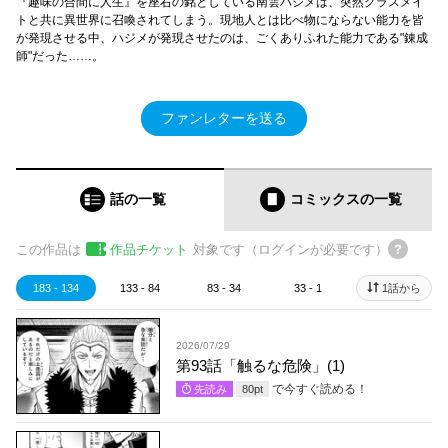
『趣味の合間に人生』を座右の銘としている南雲ハジメは、突然クラスメイ
トと共に異世界に召喚されてしまう。現地人とは比べ物にならない能力を皆
が発現させる中、ハジメが発現させたのは、ごくありふれた能力である"錬成
師"だった……。
ファンレターを送る
話の一覧
コミックス
の一覧
この作品は
作品チケット
対象です（ログインが必要です）
183 - 134
133 - 84
83 - 34
33 - 1
1話から
2026/07/29
第93話「触るな危険」(1)
で今すぐ読める！
先読み
80
pt