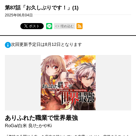
第87話「お久しぶりです！」(1)
2025年06月04日
RSSフィード
ポスト
埋め込む
次回更新予定日は8月12日となります
ありふれた職業で世界最強
RoGa/白米 良/たかやKi