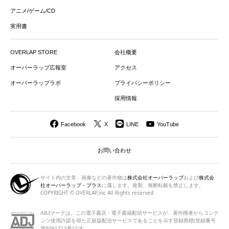
アニメ/ゲーム/CD
実用書
OVERLAP STORE
会社概要
オーバーラップ広報室
アクセス
オーバーラップラボ
プライバシーポリシー
採用情報
Facebook
X
LINE
YouTube
お問い合わせ
サイト内の文章、画像などの著作物は
株式会社オーバーラップ
および
株式会
社オーバーラップ・プラス
に属します。複製、無断転載を禁止します。
COPYRIGHT © OVERLAP,inc All Rights reserved
ABJマークは、この電子書店・電子書籍配信サービスが、著作権者から
コンテ
ンツ使用許諾を得た正規版配信サービスであることを示す登録商標(登録番号
第6091713号)です。