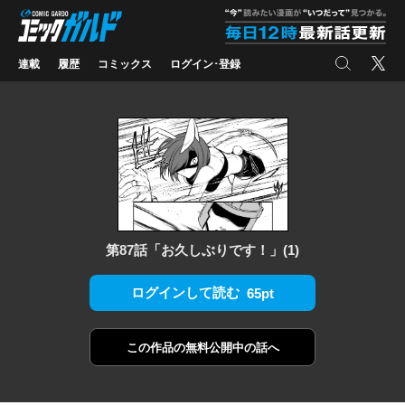
コミックガルド
"
検索
X
連載
履歴
コミックス
ログイン･登録
第87話「お久しぶりです！」(1)
ログインして読む
65pt
この作品の
無料公開中の話へ