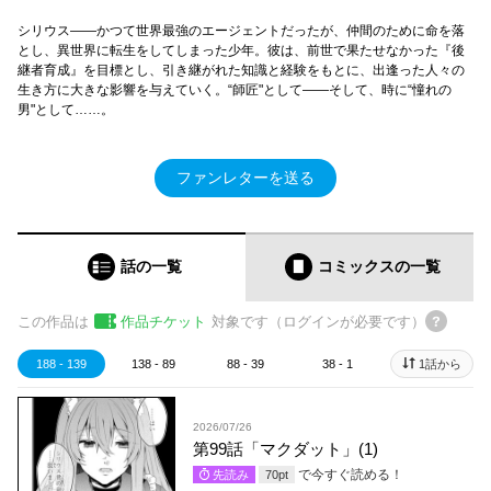
シリウス――かつて世界最強のエージェントだったが、仲間のために命を落
とし、異世界に転生をしてしまった少年。彼は、前世で果たせなかった『後
継者育成』を目標とし、引き継がれた知識と経験をもとに、出逢った人々の
生き方に大きな影響を与えていく。“師匠"として――そして、時に“憧れの
男"として……。
ファンレターを送る
話の一覧
コミックス
の一覧
この作品は
作品チケット
対象です（ログインが必要です）
188 - 139
138 - 89
88 - 39
38 - 1
1話から
2026/07/26
第99話「マクダット」(1)
で今すぐ読める！
先読み
70
pt