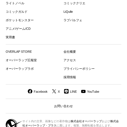
ライトノベル
コミッククリエ
コミックガルド
LiQulle
ポケットモンスター
ラブパルフェ
アニメ/ゲーム/CD
実用書
OVERLAP STORE
会社概要
オーバーラップ広報室
アクセス
オーバーラップラボ
プライバシーポリシー
採用情報
Facebook
X
LINE
YouTube
お問い合わせ
サイト内の文章、画像などの著作物は
株式会社オーバーラップ
および
株式会
社オーバーラップ・プラス
に属します。複製、無断転載を禁止します。