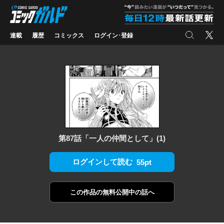
コミックガルド
"
検索
X
連載
履歴
コミックス
ログイン･登録
第87話「一人の仲間として」(1)
ログインして読む
55pt
この作品の
無料公開中の話へ