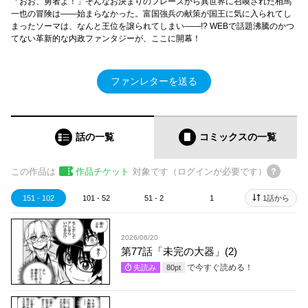
「おお、勇者よ！」そんなお決まりのフレーズから異世界に召喚された相馬
一也の冒険は――始まらなかった。富国強兵の献策が国王に気に入られてし
まったソーマは、なんと王位を譲られてしまい――!? WEBで話題沸騰のかつ
てない革新的な内政ファンタジーが、ここに開幕！
ファンレターを送る
話の一覧
コミックス
の一覧
この作品は
作品チケット
対象です（ログインが必要です）
151 - 102
101 - 52
51 - 2
1
1話から
2026/06/20
第77話「未完の大器」(2)
で今すぐ読める！
先読み
80
pt