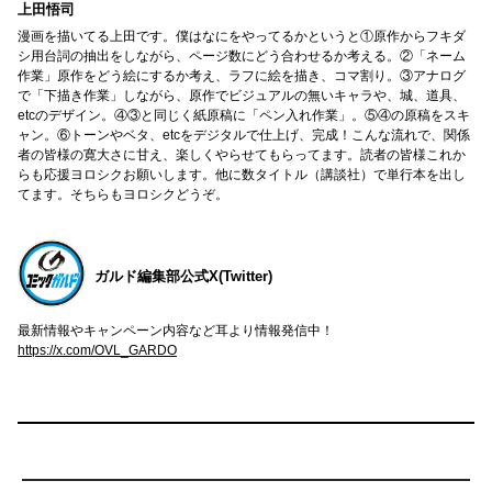
上田悟司
漫画を描いてる上田です。僕はなにをやってるかというと①原作からフキダ
シ用台詞の抽出をしながら、ページ数にどう合わせるか考える。②「ネーム
作業」原作をどう絵にするか考え、ラフに絵を描き、コマ割り。③アナログ
で「下描き作業」しながら、原作でビジュアルの無いキャラや、城、道具、
etcのデザイン。④③と同じく紙原稿に「ペン入れ作業」。⑤④の原稿をスキ
ャン。⑥トーンやベタ、etcをデジタルで仕上げ、完成！こんな流れで、関係
者の皆様の寛大さに甘え、楽しくやらせてもらってます。読者の皆様これか
らも応援ヨロシクお願いします。他に数タイトル（講談社）で単行本を出し
てます。そちらもヨロシクどうぞ。
ガルド編集部公式X(Twitter)
最新情報やキャンペーン内容など耳より情報発信中！
https://x.com/OVL_GARDO