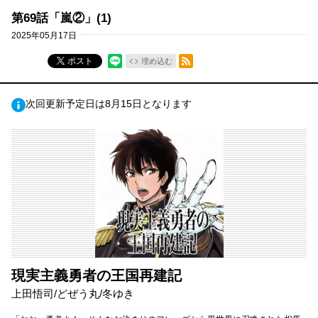
第69話「嵐②」(1)
2025年05月17日
RSSフィード
ポスト
埋め込む
次回更新予定日は8月15日となります
現実主義勇者の王国再建記
上田悟司/どぜう丸/冬ゆき