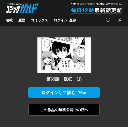
コミックガルド
"
検索
X
連載
履歴
コミックス
ログイン･登録
第69話「嵐②」(1)
ログインして読む
75pt
この作品の
無料公開中の話へ