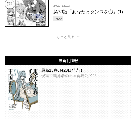
2025/12/13
第73話「あなたとダンスを①」(1)
75
pt
もっと見る
最新刊情報
最新15巻6月20日発売！
現実主義勇者の王国再建記ⅩⅤ