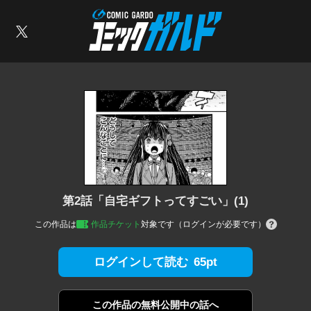
コミックガルド
索
X
第2話「自宅ギフトってすごい」(1)
この作品は
作品チケット
対象です（ログインが必要です）
65pt
ログインして読む
この作品の
無料公開中の話へ