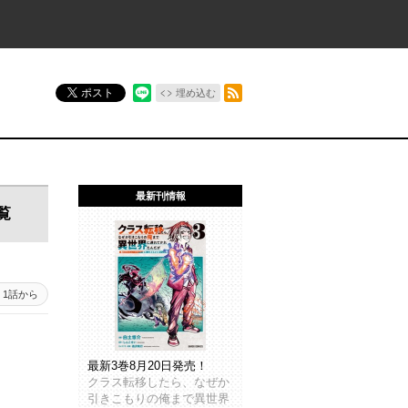
RSSフィード
ポスト
埋め込む
最新刊情報
覧
1話から
最新3巻8月20日発売！
クラス転移したら、なぜか
引きこもりの俺まで異世界