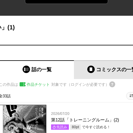
(1)
話の一覧
コミックス
の一
この作品は
作品チケット
対象です（ログインが必要です）
全33話
2026/07/20
第12話「トレーニングルーム」(2)
で今すぐ読める！
先読み
80
pt