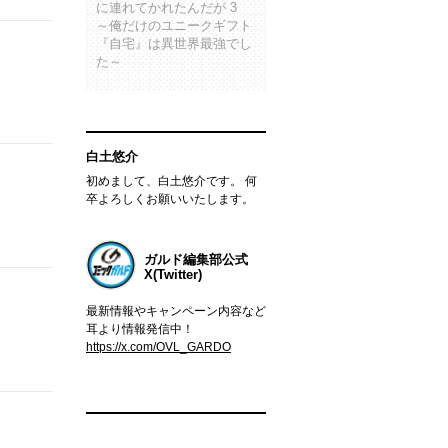
に連れてかれたんだが 3
～俺だけのユニークギフト
『自宅』は異世界最強でし
た～
白土悠介
初めまして、白土悠介です。 何
卒よろしくお願いいたします。
ガルド編集部公式
X(Twitter)
最新情報やキャンペーン内容など
耳より情報発信中！
https://x.com/OVL_GARDO