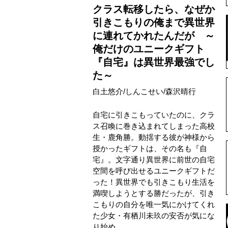
クラス転移したら、なぜか
引きこもりの俺まで異世界
に連れてかれたんだが ～
俺だけのユニークギフト
『自宅』は異世界最強でし
た～
白土悠介/しんこせい/森沢晴行
自宅に引きこもっていたのに、クラ
ス召喚に巻き込まれてしまった高校
生・鹿角勝。動揺する彼が神様から
授かったギフトは、その名も『自
宅』。文字通り異世界に前世の自宅
空間を呼び出せるユニークギフトだ
った！異世界でも引きこもり生活を
満喫しようとする勝だったが、引き
こもりの自分を唯一気にかけてくれ
た少女・有栖川未玖の安否が気にな
り始め……。