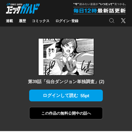
コミックガルド
"
検索
X
連載
履歴
コミックス
ログイン･登録
第39話「仙台ダンジョン単独調査」(2)
ログインして読む
55pt
この作品の
無料公開中の話へ