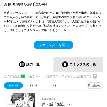
蒼和 伸/篠崎冬馬/千里GAN
敏腕コンサルタント・江副和彦の自宅の庭に謎の地下空間が出現。興味本位
で踏み入ると謎の美女・朱音が現れ、今後世界中に現れる666のダンジョン
を10年以内に攻略できなければ、“魔物大氾濫”により人類は滅びると告げら
れる。江副は滅亡を防ぐため『株式会社ダンジョン・バスターズ』を起ち上
げ、仲間とともにダンジョン攻略へ挑むが――!?
ファンレターを送る
話の一覧
コミックス
の一覧
この作品は
作品チケット
対象です（ログインが必要です）
104 - 55
54 - 5
4 - 1
1話から
2026/07/05
第53話「邂逅」(2)