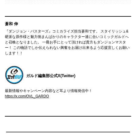
蒼和 伸
『ダンジョン・バスターズ』コミカライズ担当蒼和です。 スタイリッシュ&
硬派な原作様と魅力弛まんばかりのキャラクター達に合いコミックガルドへ
と召喚となりました。 一冊お手にとって頂ければ貴方もダンジョンマスタ
ー！ この物語でしか伝えられない興奮をお届け出来るよう応援宜しくお願い
します！！
ガルド編集部公式X(Twitter)
最新情報やキャンペーン内容など耳より情報発信中！
https://x.com/OVL_GARDO