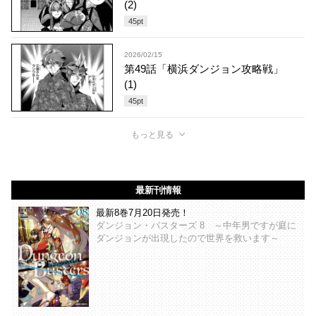
(2)
45
pt
2026/02/15
第49話「横浜ダンジョン攻略戦」
(1)
45
pt
もっと見る
最新刊情報
最新8巻7月20日発売！
ダンジョン・バスターズ 8 ～中年男ですが庭に
ダンジョンが出現したので世界を救います～