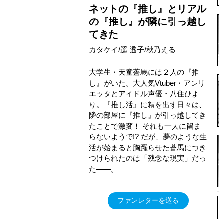
ネットの『推し』とリアル
の『推し』が隣に引っ越し
てきた
カタケイ/遥 透子/秋乃える
大学生・天童蒼馬には２人の『推
し』がいた。大人気Vtuber・アンリ
エッタとアイドル声優・八住ひよ
り。『推し活』に精を出す日々は、
隣の部屋に『推し』が引っ越してき
たことで激変！ それも一人に留ま
らないようで!? だが、夢のような生
活が始まると胸躍らせた蒼馬につき
つけられたのは「残念な現実」だっ
た――。
ファンレターを送る