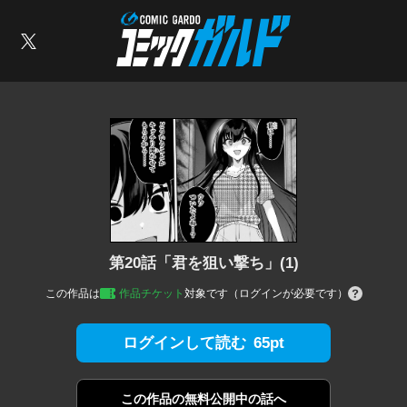
コミックガルド
索
X
第20話「君を狙い撃ち」(1)
この作品は
作品チケット
対象です（ログインが必要です）
65pt
ログインして読む
この作品の
無料公開中の話へ