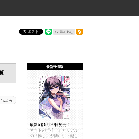
RSSフィード
ポスト
埋め込む
最新刊情報
覧
1話から
最新6巻5月20日発売！
ネットの『推し』とリアル
の『推し』が隣に引っ越し