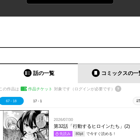
話の一覧
コミックス
の一
この作品は
作品チケット
対象です（ログインが必要です）
67 - 18
17 - 1
2026/07/30
第32話「行動するヒロインたち」(2)
で今すぐ読める！
先読み
80
pt