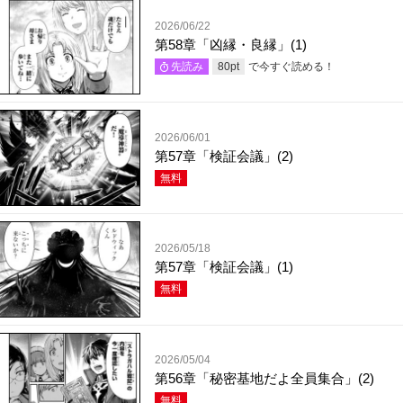
2026/06/22
第58章「凶縁・良縁」(1)
で今すぐ読める！
先読み
80
pt
2026/06/01
第57章「検証会議」(2)
無料
2026/05/18
第57章「検証会議」(1)
無料
2026/05/04
第56章「秘密基地だよ全員集合」(2)
無料