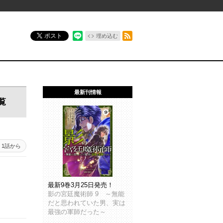
RSSフィード
ポスト
埋め込む
最新刊情報
覧
1話から
最新9巻3月25日発売！
影の宮廷魔術師 9 ～無能
だと思われていた男、実は
最強の軍師だった～