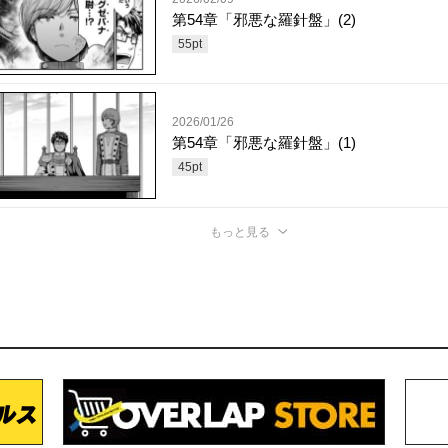
第54章「邪悪な羅針盤」(2)
55
pt
2026/01/26
第54章「邪悪な羅針盤」(1)
45
pt
もっと見る