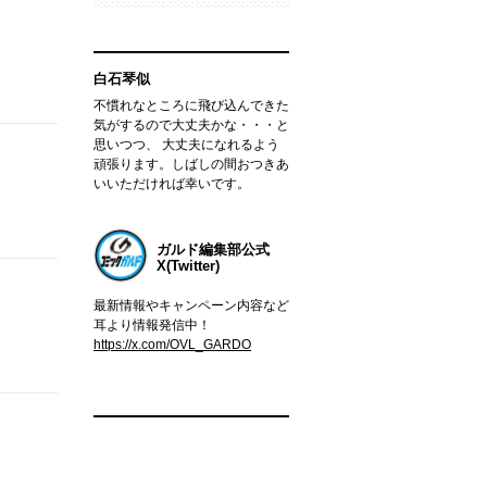
白石琴似
不慣れなところに飛び込んできた
気がするので大丈夫かな・・・と
思いつつ、 大丈夫になれるよう
頑張ります。しばしの間おつきあ
いいただければ幸いです。
ガルド編集部公式
X(Twitter)
最新情報やキャンペーン内容など
耳より情報発信中！
https://x.com/OVL_GARDO