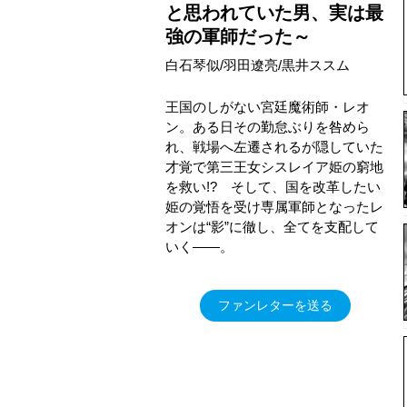
と思われていた男、実は最
強の軍師だった～
白石琴似/羽田遼亮/黒井ススム
王国のしがない宮廷魔術師・レオ
ン。ある日その勤怠ぶりを咎めら
れ、戦場へ左遷されるが隠していた
才覚で第三王女シスレイア姫の窮地
を救い!? そして、国を改革したい
姫の覚悟を受け専属軍師となったレ
オンは“影”に徹し、全てを支配して
いく――。
ファンレターを送る