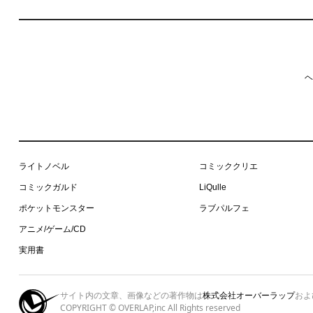
ヘ
ライトノベル
コミッククリエ
コミックガルド
LiQulle
ポケットモンスター
ラブパルフェ
アニメ/ゲーム/CD
実用書
サイト内の文章、画像などの著作物は
株式会社オーバーラップ
およ
COPYRIGHT © OVERLAP,inc All Rights reserved