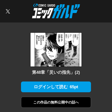
コミックガルド
索
X
第48章「災いの指先」(2)
65pt
ログインして読む
この作品の
無料公開中の話へ