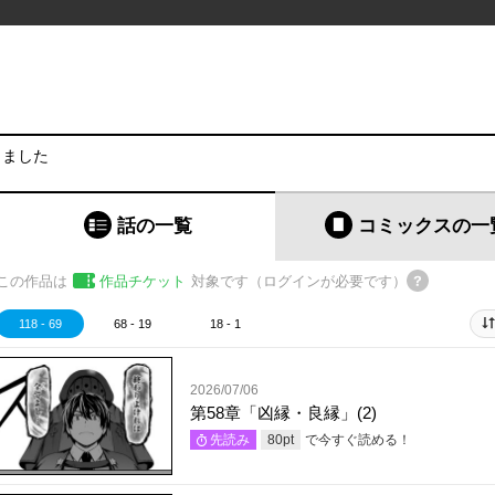
りました
話の一覧
コミックス
の一
この作品は
作品チケット
対象です（ログインが必要です）
118 - 69
68 - 19
18 - 1
2026/07/06
第58章「凶縁・良縁」(2)
で今すぐ読める！
先読み
80
pt