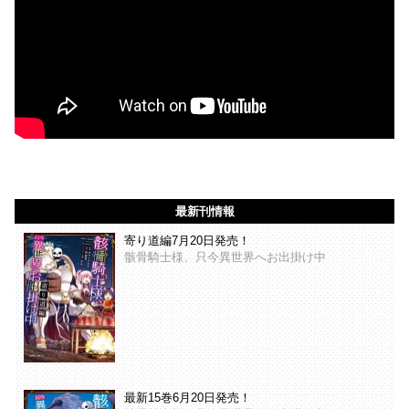
最新刊情報
寄り道編7月20日発売！
骸骨騎士様、只今異世界へお出掛け中
最新15巻6月20日発売！