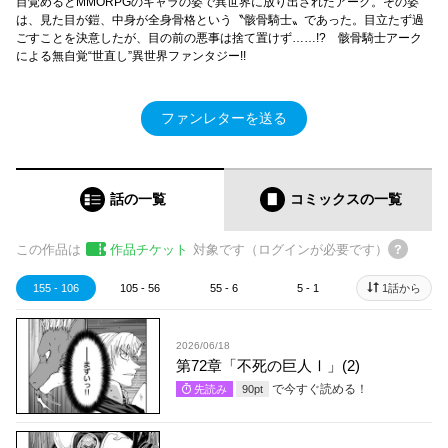
目覚めるとMMORPGのキャラの姿で異世界に放り出されたアーク。その姿
は、見た目が鎧、中身が全身骨格という〝骸骨騎士〟であった。目立たず過
ごすことを決意したが、目の前の悪事は捨て置けず……!? 骸骨騎士アーク
による無自覚“世直し”異世界ファンタジー!!
ファンレターを送る
話の一覧
コミックス
の一覧
この作品は
作品チケット
対象です（ログインが必要です）
155 - 106
105 - 56
55 - 6
5 - 1
1話から
2026/06/18
第72章「不死の巨人Ⅰ」(2)
で今すぐ読める！
先読み
90
pt