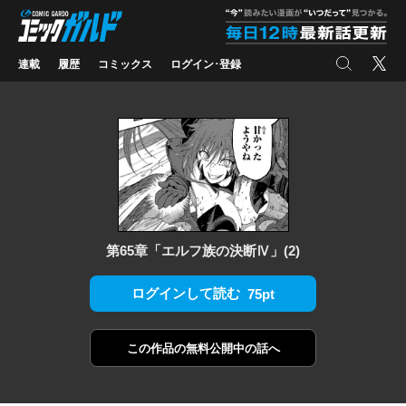
コミックガルド
"
検索
X
連載
履歴
コミックス
ログイン･登録
第65章「エルフ族の決断Ⅳ」(2)
ログインして読む
75pt
この作品の
無料公開中の話へ