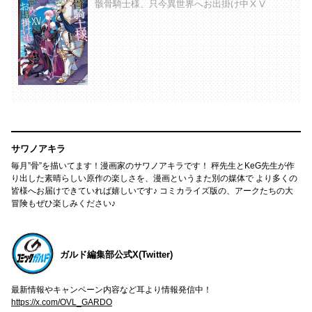
骸骨騎士様、只今異世界へお出掛け中ⅩⅤ
サワノアキラ
毎月”骨”を描いてます！漫画家のサワノアキラです！ 秤先生とKeG先生が作
り出した素晴らしい原作の楽しさを、漫画というまた別の媒体で より多くの
皆様へお届けできていれば嬉しいです♪ コミカライズ版の、アークたちの大
冒険もぜひ楽しみください♪
ガルド編集部公式X(Twitter)
最新情報やキャンペーン内容など耳より情報発信中！
https://x.com/OVL_GARDO