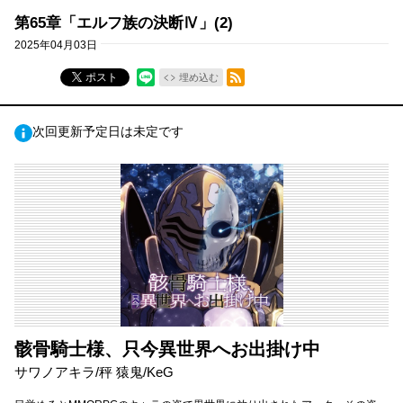
第65章「エルフ族の決断Ⅳ」(2)
2025年04月03日
RSSフィード
ポスト
埋め込む
次回更新予定日は未定です
骸骨騎士様、只今異世界へお出掛け中
サワノアキラ/秤 猿鬼/KeG