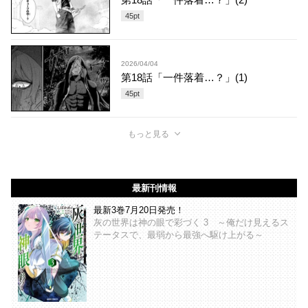
45
pt
2026/04/04
第18話「一件落着…？」(1)
45
pt
もっと見る
最新刊情報
最新3巻7月20日発売！
灰の世界は神の眼で彩づく 3 ～俺だけ見えるス
テータスで、最弱から最強へ駆け上がる～