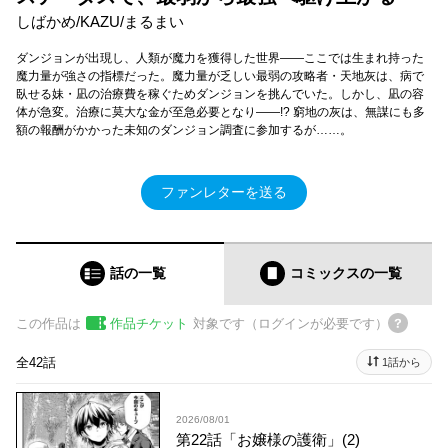
しばかめ/KAZU/まるまい
ダンジョンが出現し、人類が魔力を獲得した世界――ここでは生まれ持った
魔力量が強さの指標だった。魔力量が乏しい最弱の攻略者・天地灰は、病で
臥せる妹・凪の治療費を稼ぐためダンジョンを挑んでいた。しかし、凪の容
体が急変。治療に莫大な金が至急必要となり――!? 窮地の灰は、無謀にも多
額の報酬がかかった未知のダンジョン調査に参加するが……。
ファンレターを送る
話の一覧
コミックス
の一覧
この作品は
作品チケット
対象です（ログインが必要です）
全42話
1話から
2026/08/01
第22話「お嬢様の護衛」(2)