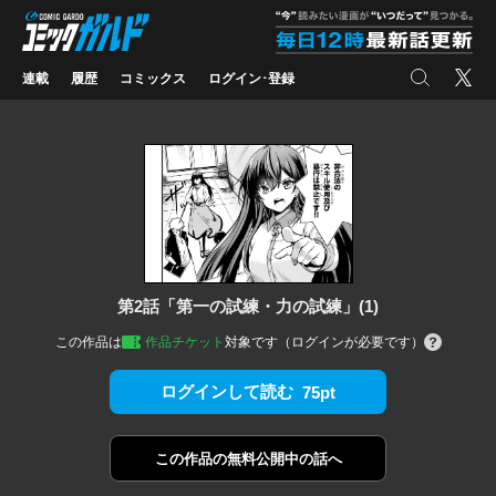
コミックガルド
"
検索
X
連載
履歴
コミックス
ログイン･登録
第2話「第一の試練・力の試練」(1)
この作品は
作品チケット
対象です（ログインが必要です）
ログインして読む
75pt
この作品の
無料公開中の話へ