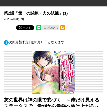
第2話「第一の試練・力の試練」(1)
2025年03月29日
RSSフィード
ポスト
埋め込む
次回更新予定日は8月15日となります
灰の世界は神の眼で彩づく ～俺だけ見える
ステータスで、最弱から最強へ駆け上がる～