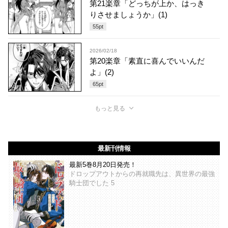
第21楽章「どっちが上か、はっき
りさせましょうか」(1)
55
pt
2026/02/18
第20楽章「素直に喜んでいいんだ
よ」(2)
65
pt
もっと見る
最新刊情報
最新5巻8月20日発売！
ドロップアウトからの再就職先は、異世界の最強
騎士団でした 5