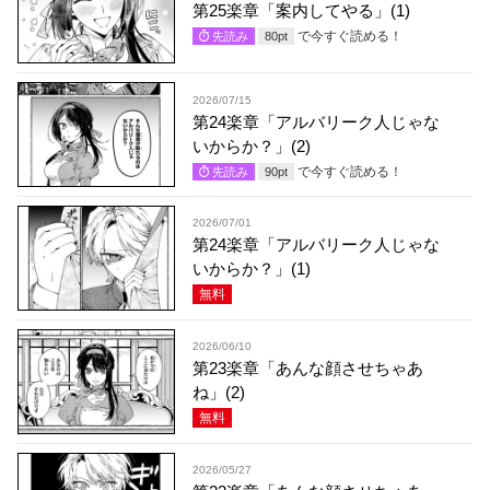
第25楽章「案内してやる」(1)
で今すぐ読める！
先読み
80
pt
2026/07/15
第24楽章「アルバリーク人じゃな
いからか？」(2)
で今すぐ読める！
先読み
90
pt
2026/07/01
第24楽章「アルバリーク人じゃな
いからか？」(1)
無料
2026/06/10
第23楽章「あんな顔させちゃあ
ね」(2)
無料
2026/05/27