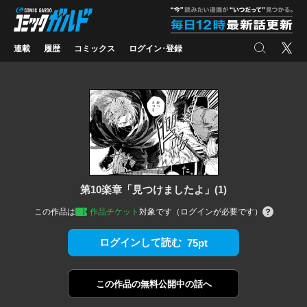
コミックガルド
"
検索
X
連載
履歴
コミックス
ログイン･登録
第10楽章「見つけましたよ」(1)
この作品は
作品チケット
対象です（ログインが必要です）
ログインして読む
75pt
この作品の
無料公開中の話へ