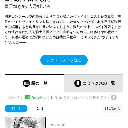
目玉焼き/東 吉乃/緋いろ
国際コンクールでの失敗によりプロを諦めたヴァイオリニスト藤堂真澄。失
意の中でもヴァイオリンを捨てきれずにいた彼女だったが、ある日突然階段
から転落すると異世界に迷い込んでしまう。混乱の最中、スパイ容疑を掛け
られ連行された先で騎士団長アークに弁明を迫られる。絶体絶命の状況下
で、真澄の運命に光明を授けたのは共に異世界へとやってきた“ヴァイオリ
ン”だった――。
ファンレターを送る
話の一覧
コミックス
の一覧
この作品は
作品チケット
対象です（ログインが必要です）
52 - 3
2 - 1
1話から
2026/08/05