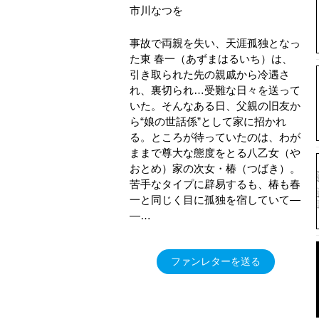
市川なつを
事故で両親を失い、天涯孤独となっ
た東 春一（あずまはるいち）は、
引き取られた先の親戚から冷遇さ
れ、裏切られ…受難な日々を送って
いた。そんなある日、父親の旧友か
ら“娘の世話係”として家に招かれ
る。ところが待っていたのは、わが
ままで尊大な態度をとる八乙女（や
おとめ）家の次女・椿（つばき）。
苦手なタイプに辟易するも、椿も春
一と同じく目に孤独を宿していて―
―…
ファンレターを送る