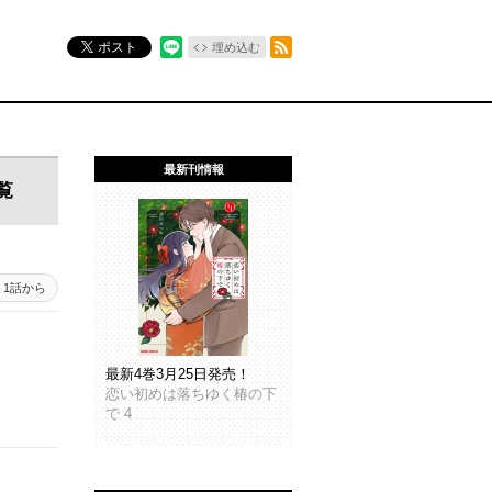
RSSフィード
ポスト
埋め込む
最新刊情報
覧
1話から
最新4巻3月25日発売！
恋い初めは落ちゆく椿の下
で 4