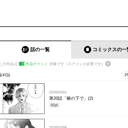
話の一覧
コミックス
の一
この作品は
作品チケット
対象です（ログインが必要です）
全47話
2026/03/01
第20話「椿の下で」(2)
65
pt
2026/02/08