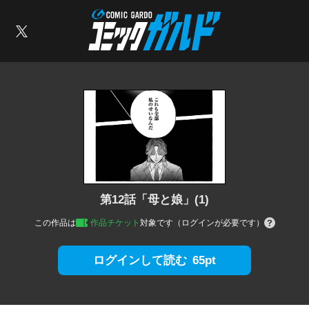
コミックガルド
索
X
第12話「母と娘」(1)
この作品は
作品チケット
対象です（ログインが必要です）
65pt
ログインして読む