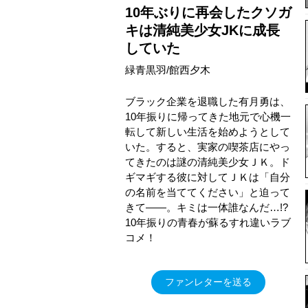
10年ぶりに再会したクソガ
キは清純美少女JKに成長
していた
緑青黒羽/館西夕木
ブラック企業を退職した有月勇は、
10年振りに帰ってきた地元で心機一
転して新しい生活を始めようとして
いた。すると、実家の喫茶店にやっ
てきたのは謎の清純美少女ＪＫ。ド
ギマギする彼に対してＪＫは「自分
の名前を当ててください」と迫って
きて――。キミは一体誰なんだ…!?
10年振りの青春が蘇るすれ違いラブ
コメ！
ファンレターを送る