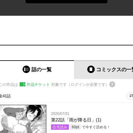
話の一覧
コミックス
の一
この作品は
作品チケット
対象です（ログインが必要です）
全41話
2026/07/31
第22話「雨が降る日」(1)
で今すぐ読める！
先読み
60
pt