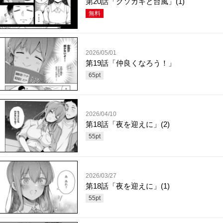
第20話「クソガキと台風」(1)
無料
2026/05/01
第19話「仲良くなろう！」
65
pt
2026/04/10
第18話「夜を迎えに」(2)
55
pt
2026/03/27
第18話「夜を迎えに」(1)
55
pt