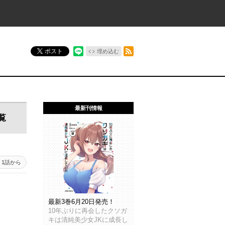
RSSフィード
ポスト
埋め込む
最新刊情報
覧
1話から
最新3巻6月20日発売！
10年ぶりに再会したクソガ
キは清純美少女JKに成長し