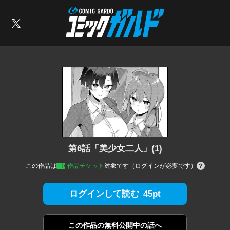
コミックガルド
索
X
第6話「美少女二人」(1)
この作品は
作品チケット
対象です（ログインが必要です）
45pt
ログインして読む
この作品の
無料公開中の話へ