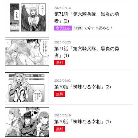
2026/07/14
第71話「第六騎兵隊、黒炎の勇
者」(2)
で今すぐ読める！
先読み
90
pt
2026/06/23
第71話「第六騎兵隊、黒炎の勇
者」(1)
無料
2026/06/02
第70話「蜘蛛なる宰相」(2)
無料
2026/05/19
第70話「蜘蛛なる宰相」(1)
無料