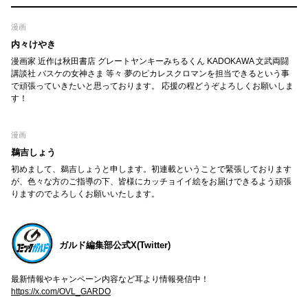
漫画
内々けやき
漫画家 近作は秋田書店 グレートヤンキーみちるくん KADOKAWA 文武両闘
講談社 バスケの女神さま 等々 夢のピカレスクロマンを担当できるという事
で頑張っていきたいと思っております。 応援の程どうぞよろしくお願いしま
す！
漫画
鵜吉しょう
初めまして、鵜吉しょうと申します。初連載ということで緊張しております
が、色々な方のご指導の下、皆様にカッチョイイ絵をお届けできるよう頑張
りますのでよろしくお願いいたします。
ガルド編集部公式X(Twitter)
最新情報やキャンペーン内容など耳より情報発信中！
https://x.com/OVL_GARDO