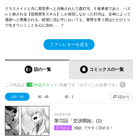
クラスメイトと共に異世界へと召喚された三森灯河。Ｅ級勇者であり、ハズ
レと称される【状態異常スキル】しか発現しなかった灯河は、女神によって
遺跡へと廃棄される。絶望に沈む中においても、復讐を誓う彼はただひとり
で生きていくことを心に決め……？
ファンレターを送る
話の一覧
コミックス
の一覧
この作品は
作品チケット
対象です（ログインが必要です）
142 - 93
92 - 43
42 - 1
1話から
2026/07/28
第72話「交渉開始」(1)
で今すぐ読める！
先読み
90
pt