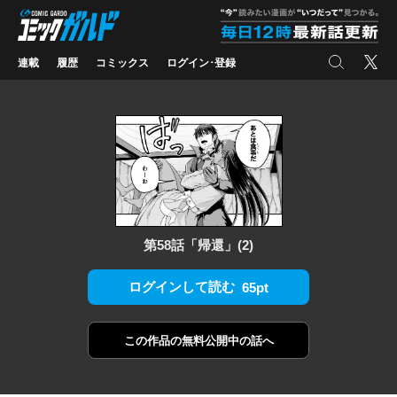
コミックガルド
"
検索
X
連載
履歴
コミックス
ログイン･登録
第58話「帰還」(2)
ログインして読む
65pt
この作品の
無料公開中の話へ