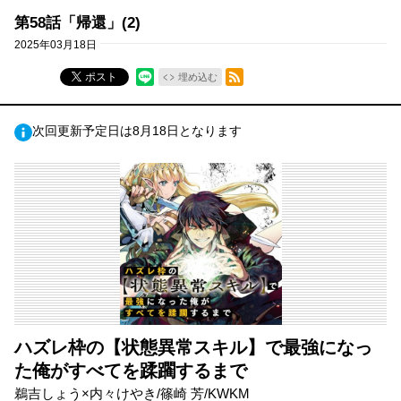
第58話「帰還」(2)
2025年03月18日
RSSフィード
ポスト
埋め込む
次回更新予定日は8月18日となります
ハズレ枠の【状態異常スキル】で最強になっ
た俺がすべてを蹂躙するまで
鵜吉しょう×内々けやき/篠崎 芳/KWKM