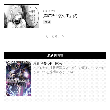
2026/02/10
第67話「骸の王」(2)
75
pt
もっと見る
最新刊情報
最新14巻6月8日発売！
ハズレ枠の【状態異常スキル】で最強になった俺
がすべてを蹂躙するまで 14