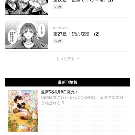
75
pt
2025/12/29
第27章「妃の庇護」(2)
55
pt
もっと見る
最新刊情報
最新5巻6月8日発売！
婚約破棄された崖っぷち令嬢は、帝国の皇弟殿下
と結ばれる 5