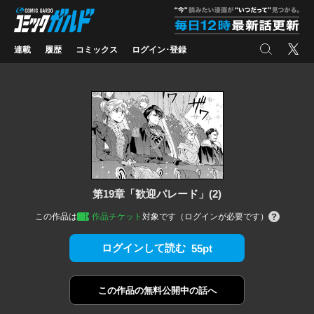
コミックガルド
"
検索
X
連載
履歴
コミックス
ログイン･登録
第19章「歓迎パレード」(2)
この作品は
作品チケット
対象です（ログインが必要です）
ログインして読む
55pt
この作品の
無料公開中の話へ