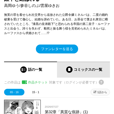
高岡ゆう/参谷しのぶ/雲屋ゆきお
無実の罪を着せられ社交界から追放された公爵令嬢ミネルバは、二度の婚約
破棄を受けて傷心し、結婚を諦めていた。ある日、お茶会で蔑まれ衆目に晒
されていたところ、"漆黒の皇弟殿下"と恐れられる帝国の第二皇子・ルーファ
スと出会う。誇りを失わず、毅然と振る舞う様を見初められたミネルバは、
ルーファスから求婚されて……!?
ファンレターを送る
話の一覧
コミックス
の一覧
この作品は
作品チケット
対象です（ログインが必要です）
65 - 16
15 - 1
1話から
2026/07/27
第32章「異質な痕跡」(1)