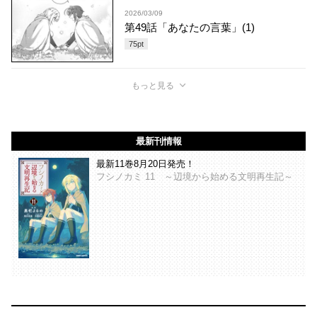
2026/03/09
第49話「あなたの言葉」(1)
75
pt
もっと見る
最新刊情報
最新11巻8月20日発売！
フシノカミ 11 ～辺境から始める文明再生記～