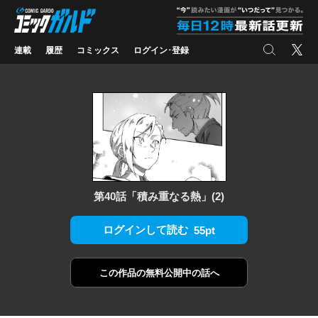
コミックガルド
"
検索
X
連載
履歴
コミックス
ログイン･登録
第40話「積み重なる熱」(2)
ログインして読む
55pt
この作品の
無料公開中の話へ