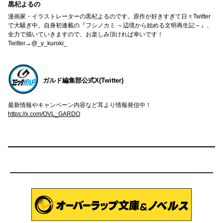
黒杞よるの
漫画家・イラストレーターの黒杞よるのです。原作が好きすぎて日々Twitter
で大騒ぎ中。自身初連載の『フシノカミ ～辺境から始める文明再生記～』、
全力で描いていきますので、お楽しみ頂ければ幸いです！
Twitter→@_y_kuroki_
ガルド編集部公式X(Twitter)
最新情報やキャンペーン内容など耳より情報発信中！
https://x.com/OVL_GARDO