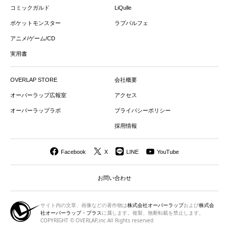
コミックガルド
LiQulle
ポケットモンスター
ラブパルフェ
アニメ/ゲーム/CD
実用書
OVERLAP STORE
会社概要
オーバーラップ広報室
アクセス
オーバーラップラボ
プライバシーポリシー
採用情報
Facebook
X
LINE
YouTube
お問い合わせ
サイト内の文章、画像などの著作物は
株式会社オーバーラップ
および
株式会
社オーバーラップ・プラス
に属します。複製、無断転載を禁止します。
COPYRIGHT © OVERLAP,inc All Rights reserved