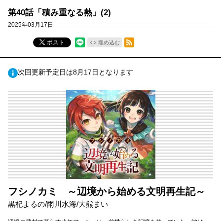
第40話「積み重なる熱」(2)
2025年03月17日
RSSフィード
ポスト
埋め込む
次回更新予定日は8月17日となります
フシノカミ ～辺境から始める文明再生記～
黒杞よるの/雨川水海/大熊まい