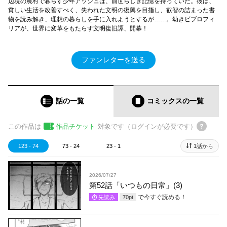
辺境の農村で暮らす少年アッシュは、前世らしき記憶を持っていた。彼は、
貧しい生活を改善すべく、失われた文明の復興を目指し、叡智の詰まった書
物を読み解き、理想の暮らしを手に入れようとするが……。幼きビブロフィ
リアが、世界に変革をもたらす文明復旧譚、開幕！
ファンレターを送る
話の一覧
コミックス
の一覧
この作品は
作品チケット
対象です（ログインが必要です）
123 - 74
73 - 24
23 - 1
1話から
2026/07/27
第52話「いつもの日常」(3)
で今すぐ読める！
先読み
70
pt