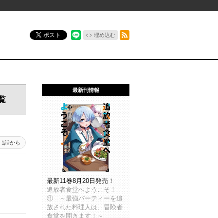
RSSフィード
ポスト
埋め込む
最新刊情報
覧
1話から
最新11巻8月20日発売！
追放者食堂へようこそ！
⑪ ～最強パーティーを追
放された料理人は、冒険者
食堂を開きます！～