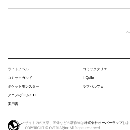
ヘ
ライトノベル
コミッククリエ
コミックガルド
LiQulle
ポケットモンスター
ラブパルフェ
アニメ/ゲーム/CD
実用書
サイト内の文章、画像などの著作物は
株式会社オーバーラップ
およ
COPYRIGHT © OVERLAP,inc All Rights reserved