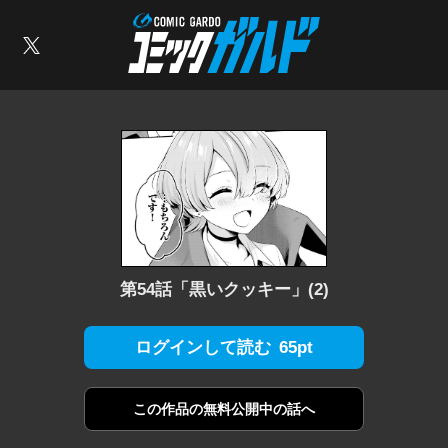
コミックガルド
索
X
第54話「黒いクッキー」(2)
65pt
ログインして読む
この作品の
無料公開中の話へ