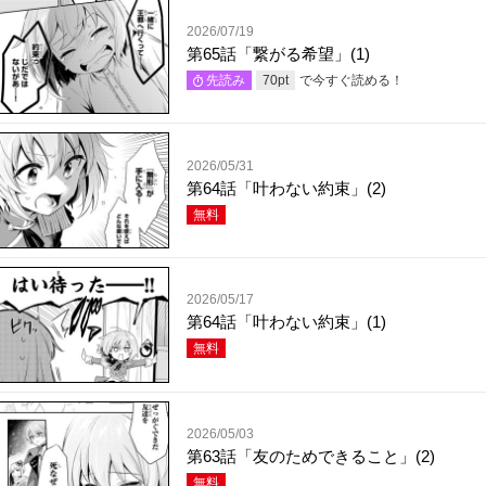
2026/07/19
第65話「繋がる希望」(1)
で今すぐ読める！
先読み
70
pt
2026/05/31
第64話「叶わない約束」(2)
無料
2026/05/17
第64話「叶わない約束」(1)
無料
2026/05/03
第63話「友のためできること」(2)
無料