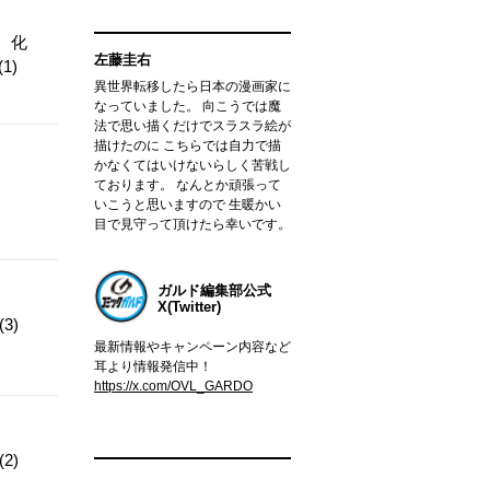
。化
左藤圭右
1)
異世界転移したら日本の漫画家に
なっていました。 向こうでは魔
法で思い描くだけでスラスラ絵が
描けたのに こちらでは自力で描
かなくてはいけないらしく苦戦し
ております。 なんとか頑張って
いこうと思いますので 生暖かい
目で見守って頂けたら幸いです。
ガルド編集部公式
X(Twitter)
3)
最新情報やキャンペーン内容など
耳より情報発信中！
https://x.com/OVL_GARDO
2)