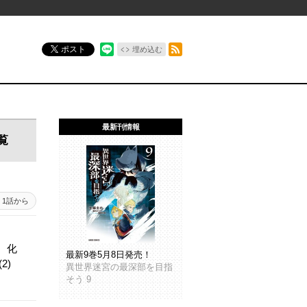
RSSフィード
ポスト
埋め込む
最新刊情報
覧
1話から
。化
最新9巻5月8日発売！
2)
異世界迷宮の最深部を目指
そう 9