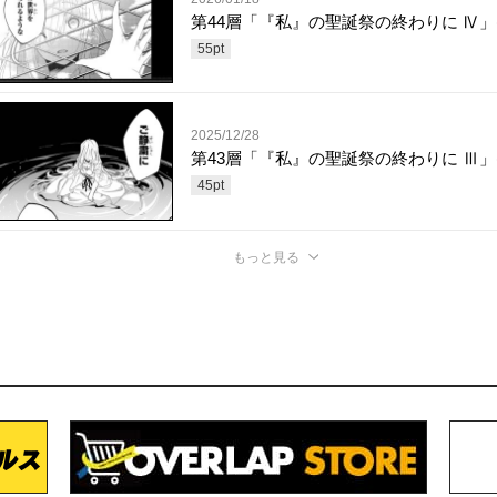
第44層「『私』の聖誕祭の終わりに Ⅳ」(
55
pt
2025/12/28
第43層「『私』の聖誕祭の終わりに Ⅲ」(
45
pt
もっと見る