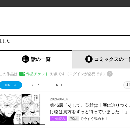
ました
話の一覧
コミックス
の一
この作品は
作品チケット
対象です（ログインが必要です）
106 - 57
56 - 7
6 - 1
2026/06/14
第46層「そして、英雄は十層に辿りつく
け物は貴方をずっと待っていました Ⅰ」(
で今すぐ読める！
先読み
70
pt