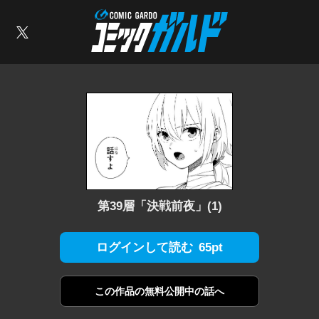
コミックガルド
索
X
第39層「決戦前夜」(1)
65pt
ログインして読む
この作品の
無料公開中の話へ