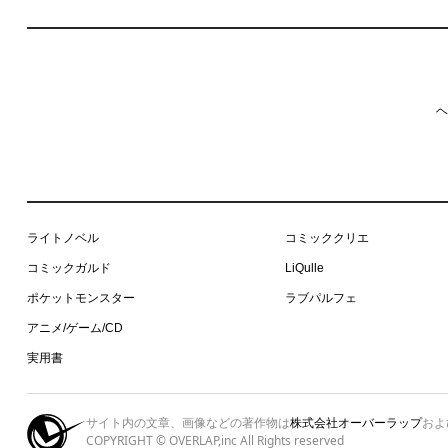
ヘ
ライトノベル
コミッククリエ
コミックガルド
LiQulle
ポケットモンスター
ラブパルフェ
アニメ/ゲーム/CD
実用書
サイト内の文章、画像などの著作物は
株式会社オーバーラップ
およ
COPYRIGHT © OVERLAP,inc All Rights reserved