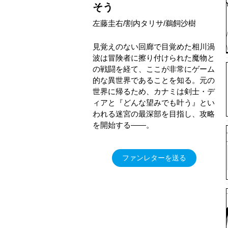
そう
左藤圭右/割内タリサ/鵜飼沙樹
見覚えのない回廊で目覚めた相川渦
波は冒険者に擦り付けられた魔物と
の戦闘を経て、ここが非常にゲーム
的な異世界であることを知る。元の
世界に帰るため、カナミは剣士・デ
ィアと『どんな望みでも叶う』とい
われる迷宮の最深部を目指し、攻略
を開始する――。
ファンレターを送る