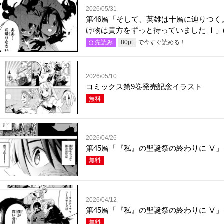
2026/05/31
第46層「そして、英雄は十層に辿りつく
け物は貴方をずっと待っていました Ⅰ」(
で今すぐ読める！
先読み
80
pt
2026/05/10
コミックス第9巻発売記念イラスト
無料
2026/04/26
第45層「『私』の聖誕祭の終わりに Ⅴ」(
無料
2026/04/12
第45層「『私』の聖誕祭の終わりに Ⅴ」(
無料