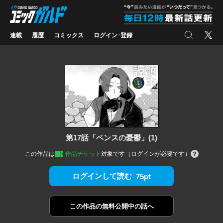
コミックガルド
"
検索
X
連載
履歴
コミックス
ログイン･登録
第17話「ペンスの憂鬱」(1)
この作品は
作品チケット
対象です（ログインが必要です）
ログインして読む
75pt
この作品の
無料公開中の話へ