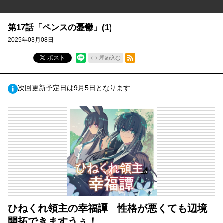
第17話「ペンスの憂鬱」(1)
2025年03月08日
RSSフィード
ポスト
埋め込む
次回更新予定日は9月5日となります
ひねくれ領主の幸福譚 性格が悪くても辺境
開拓できますうぅ！