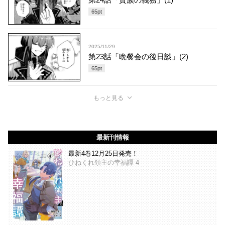
65
pt
2025/11/29
第23話「晩餐会の後日談」(2)
65
pt
もっと見る
最新刊情報
最新4巻12月25日発売！
ひねくれ領主の幸福譚 4