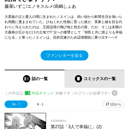
藤屋いずこ/エノキスルメ/高嶋しょあ
大貴族の父と愛人の間に生まれたノエインは、幼い頃から軟禁生活を強いら
れ周囲に蔑まされていた。ひねくれた性格に育った彼が、実家と縁を切る代
わりに与えられたのは、王国辺境の飛び地と領主の座。だが、そこは未開の
大森林が広がるだけの土地で!? 父への復讐として「領民と共に誰よりも幸福
になる」と誓ったノエインは、目的完遂のため辺境開拓に乗り出す――!!
ファンレターを送る
話の一覧
コミックス
の一覧
この作品は
作品チケット
対象です（ログインが必要です）
56 - 7
6 - 1
1話から
2026/08/01
第27話「3人で幸福に」(2)