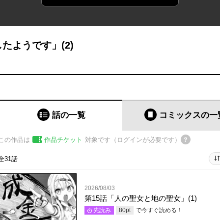
たようです」(2)
話の一覧
コミックス
の一
この作品は
作品チケット
対象です（ログインが必要です）
全31話
2026/08/03
第15話「人の聖女と地の聖女」(1)
で今すぐ読める！
先読み
80
pt