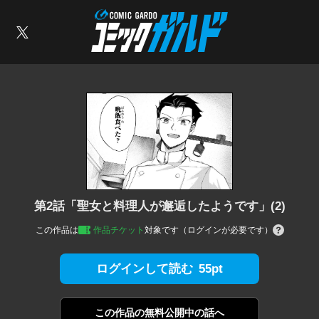
コミックガルド
索
X
第2話「聖女と料理人が邂逅したようです」(2)
この作品は
作品チケット
対象です（ログインが必要です）
55pt
ログインして読む
この作品の
無料公開中の話へ