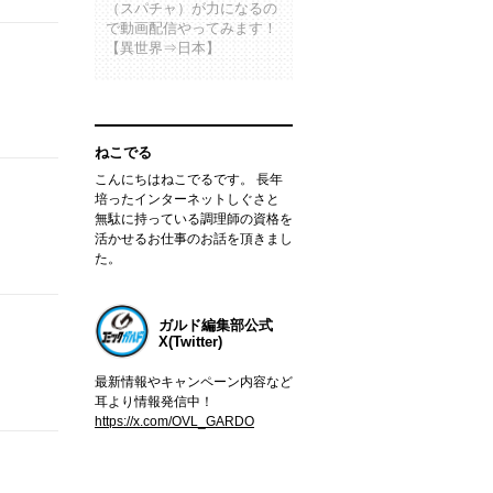
（スパチャ）が力になるの
で動画配信やってみます！
【異世界⇒日本】
ねこでる
こんにちはねこでるです。 長年
培ったインターネットしぐさと
無駄に持っている調理師の資格を
活かせるお仕事のお話を頂きまし
た。
ガルド編集部公式
X(Twitter)
最新情報やキャンペーン内容など
耳より情報発信中！
https://x.com/OVL_GARDO