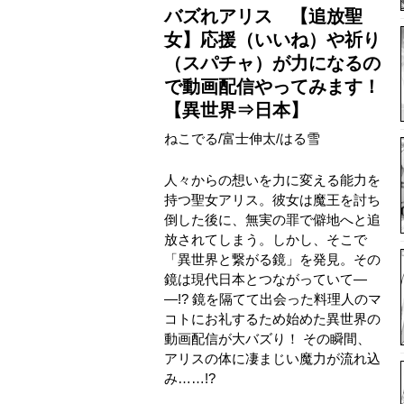
バズれアリス 【追放聖
女】応援（いいね）や祈り
（スパチャ）が力になるの
で動画配信やってみます！
【異世界⇒日本】
ねこでる/富士伸太/はる雪
人々からの想いを力に変える能力を
持つ聖女アリス。彼女は魔王を討ち
倒した後に、無実の罪で僻地へと追
放されてしまう。しかし、そこで
「異世界と繋がる鏡」を発見。その
鏡は現代日本とつながっていて―
―!? 鏡を隔てて出会った料理人のマ
コトにお礼するため始めた異世界の
動画配信が大バズり！ その瞬間、
アリスの体に凄まじい魔力が流れ込
み……!?