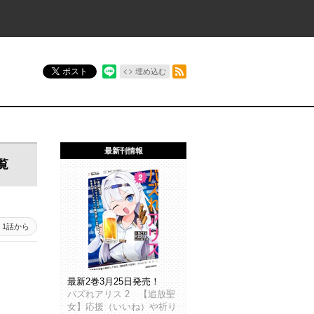
RSSフィード
ポスト
埋め込む
最新刊情報
覧
1話から
最新2巻3月25日発売！
バズれアリス 2 【追放聖
女】応援（いいね）や祈り