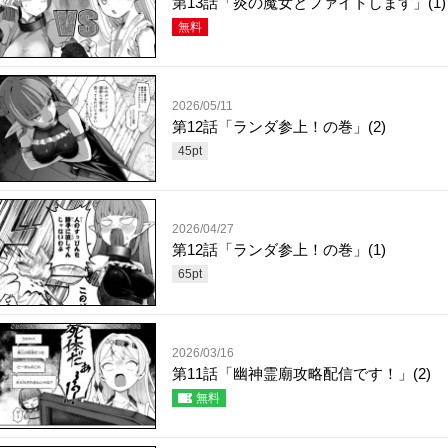
第13話「炎の魔女とファイトします」(1)
無料
2026/05/11
第12話「ランダ参上！の巻」(2)
45
pt
2026/04/27
第12話「ランダ参上！の巻」(1)
65
pt
2026/03/16
第11話「幽神霊廟攻略配信です！」(2)
無料