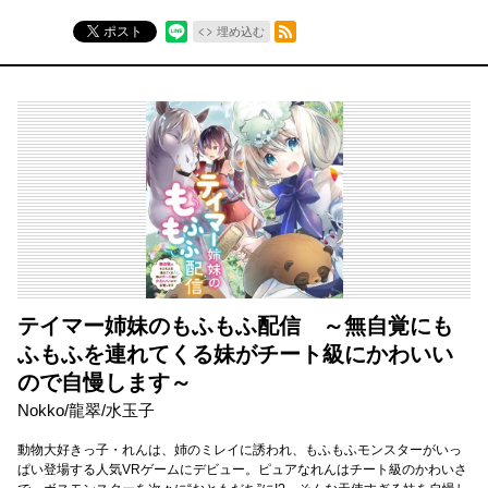
RSSフィード
ポスト
埋め込む
テイマー姉妹のもふもふ配信 ～無自覚にも
ふもふを連れてくる妹がチート級にかわいい
ので自慢します～
Nokko/龍翠/水玉子
動物大好きっ子・れんは、姉のミレイに誘われ、もふもふモンスターがいっ
ぱい登場する人気VRゲームにデビュー。ピュアなれんはチート級のかわいさ