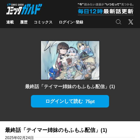
コミックガルド
"
検索
X
連載
履歴
コミックス
ログイン･登録
最終話「テイマー姉妹のもふもふ配信」(1)
ログインして読む
75pt
最終話「テイマー姉妹のもふもふ配信」(1)
2025年02月24日