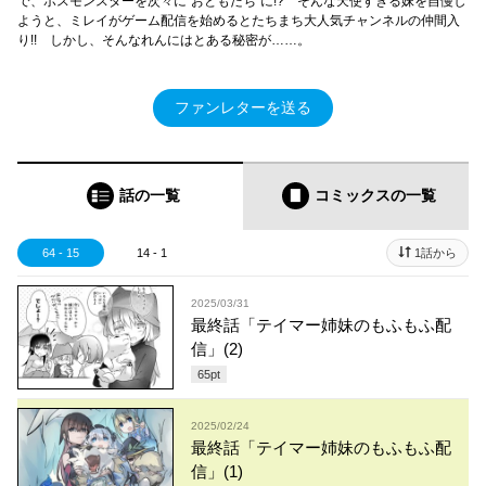
で、ボスモンスターを次々に“おともだち”に!? そんな天使すぎる妹を自慢し
ようと、ミレイがゲーム配信を始めるとたちまち大人気チャンネルの仲間入
り!! しかし、そんなれんにはとある秘密が……。
ファンレターを送る
話の一覧
コミックス
の一覧
64 - 15
14 - 1
1話から
2025/03/31
最終話「テイマー姉妹のもふもふ配
信」(2)
65
pt
2025/02/24
最終話「テイマー姉妹のもふもふ配
信」(1)