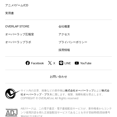
アニメ/ゲーム/CD
実用書
OVERLAP STORE
会社概要
オーバーラップ広報室
アクセス
オーバーラップラボ
プライバシーポリシー
採用情報
Facebook
X
LINE
YouTube
お問い合わせ
サイト内の文章、画像などの著作物は
株式会社オーバーラップ
および
株式会
社オーバーラップ・プラス
に属します。複製、無断転載を禁止します。
COPYRIGHT © OVERLAP,inc All Rights reserved
ABJマークは、この電子書店・電子書籍配信サービスが、著作権者から
コンテ
ンツ使用許諾を得た正規版配信サービスであることを示す登録商標(登録番号
第6091713号)です。