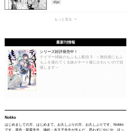
45
pt
もっと見る
最新刊情報
シリーズ好評発売中！
テイマー姉妹のもふもふ配信 5 ～無自覚にもふ
もふを連れてくる妹がチート級にかわいいので自
慢します～
Nokko
はじめましての方、はじめまて。お久しぶりの方、お久しぶりです、Nokko
です。原作・龍翠先生、挿絵・水玉子先生が生んだ、思わずにやにや、ほっ