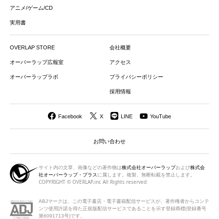
アニメ/ゲーム/CD
実用書
OVERLAP STORE
会社概要
オーバーラップ広報室
アクセス
オーバーラップラボ
プライバシーポリシー
採用情報
Facebook
X
LINE
YouTube
お問い合わせ
サイト内の文章、画像などの著作物は
株式会社オーバーラップ
および
株式会
社オーバーラップ・プラス
に属します。複製、無断転載を禁止します。
COPYRIGHT © OVERLAP,inc All Rights reserved
ABJマークは、この電子書店・電子書籍配信サービスが、著作権者から
コンテ
ンツ使用許諾を得た正規版配信サービスであることを示す登録商標(登録番号
第6091713号)です。