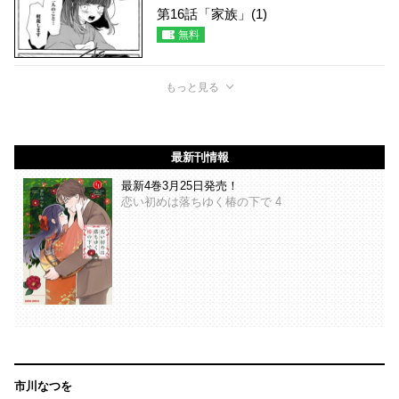
第16話「家族」(1)
無料
もっと見る
最新刊情報
最新4巻3月25日発売！
恋い初めは落ちゆく椿の下で 4
市川なつを