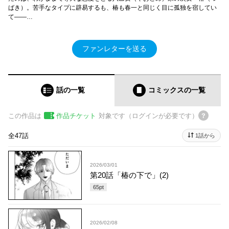
ばき）。苦手なタイプに辟易するも、椿も春一と同じく目に孤独を宿してい
て――…
ファンレターを送る
話の一覧
コミックス
の一覧
この作品は
作品チケット
対象です（ログインが必要です）
全47話
1話から
2026/03/01
第20話「椿の下で」(2)
65
pt
2026/02/08