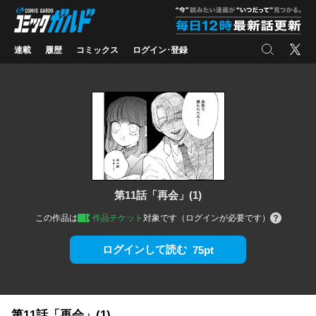
コミックガルド
"
検索
X
連載
履歴
コミックス
ログイン･登録
第11話「再会」(1)
この作品は
作品チケット
対象です（ログインが必要です）
ログインして読む
75pt
第11話「再会」(1)