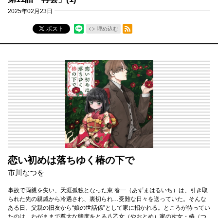
2025年02月23日
RSSフィード
ポスト
埋め込む
恋い初めは落ちゆく椿の下で
市川なつを
事故で両親を失い、天涯孤独となった東 春一（あずまはるいち）は、引き取
られた先の親戚から冷遇され、裏切られ…受難な日々を送っていた。そんな
ある日、父親の旧友から“娘の世話係”として家に招かれる。ところが待ってい
たのは、わがままで尊大な態度をとる八乙女（やおとめ）家の次女・椿（つ