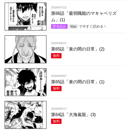
2026/07/12
第66話「最弱職能のマキャベリズ
ム」(1)
で今すぐ読める！
先読み
90
pt
2026/06/21
第65話「束の間の日常」(2)
無料
2026/06/07
第65話「束の間の日常」(1)
無料
2026/05/17
第64話「大海嵐龍」(3)
無料