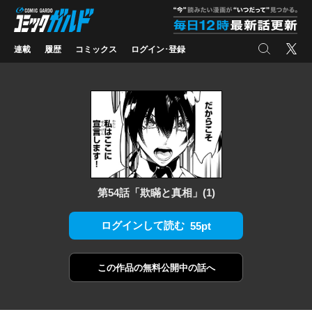
コミックガルド
"
検索
X
連載
履歴
コミックス
ログイン･登録
第54話「欺瞞と真相」(1)
ログインして読む
55pt
この作品の
無料公開中の話へ