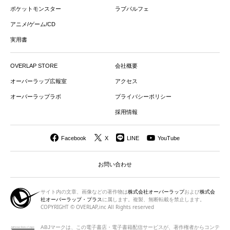
ポケットモンスター
ラブパルフェ
アニメ/ゲーム/CD
実用書
OVERLAP STORE
会社概要
オーバーラップ広報室
アクセス
オーバーラップラボ
プライバシーポリシー
採用情報
Facebook
X
LINE
YouTube
お問い合わせ
サイト内の文章、画像などの著作物は
株式会社オーバーラップ
および
株式会
社オーバーラップ・プラス
に属します。複製、無断転載を禁止します。
COPYRIGHT © OVERLAP,inc All Rights reserved
ABJマークは、この電子書店・電子書籍配信サービスが、著作権者から
コンテ