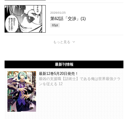
2026/01/25
第62話「交渉」(1)
65
pt
もっと見る
最新刊情報
最新12巻5月20日発売！
最凶の支援職【話術士】である俺は世界最強クラ
ンを従える 12