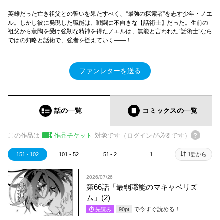
英雄だった亡き祖父との誓いを果たすべく、“最強の探索者”を志す少年・ノエ
ル。しかし彼に発現した職能は、戦闘に不向きな【話術士】だった。生前の
祖父から薫陶を受け強靭な精神を得たノエルは、無能と言われた“話術士”なら
ではの知略と話術で、強者を従えていく――！
ファンレターを送る
話の一覧
コミックス
の一覧
この作品は
作品チケット
対象です（ログインが必要です）
151 - 102
101 - 52
51 - 2
1
1話から
2026/07/26
第66話「最弱職能のマキャベリズ
ム」(2)
で今すぐ読める！
先読み
90
pt