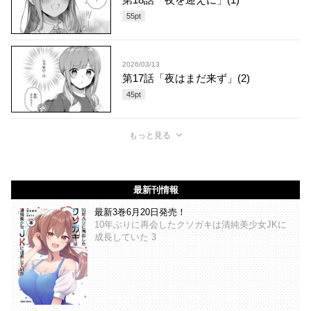
55
pt
2026/03/13
第17話「夜はまだ来ず」(2)
45
pt
もっと見る
最新刊情報
最新3巻6月20日発売！
10年ぶりに再会したクソガキは清純美少女JKに
成長していた 3