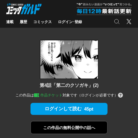
コミックガルド
"
検索
X
連載
履歴
コミックス
ログイン･登録
第4話「第二のクソガキ」(2)
この作品は
作品チケット
対象です（ログインが必要です）
ログインして読む
45pt
この作品の
無料公開中の話へ