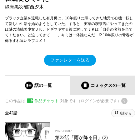
緑青黒羽/館西夕木
ブラック企業を退職した有月勇は、10年振りに帰ってきた地元で心機一転し
て新しい生活を始めようとしていた。すると、実家の喫茶店にやってきたの
は謎の清純美少女ＪＫ。ドギマギする彼に対してＪＫは「自分の名前を当て
てください」と迫ってきて――。キミは一体誰なんだ…!? 10年振りの青春が
蘇るすれ違いラブコメ！
ファンレターを送る
話の一覧
コミックス
の一覧
この作品は
作品チケット
対象です（ログインが必要です）
全42話
1話から
2026/08/07
第22話「雨が降る日」(2)