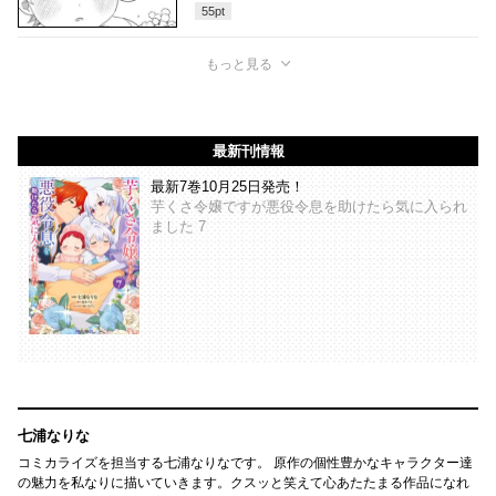
55
pt
もっと見る
最新刊情報
最新7巻10月25日発売！
芋くさ令嬢ですが悪役令息を助けたら気に入られ
ました 7
七浦なりな
コミカライズを担当する七浦なりなです。 原作の個性豊かなキャラクター達
の魅力を私なりに描いていきます。クスッと笑えて心あたたまる作品になれ