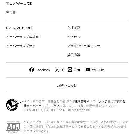
アニメ/ゲーム/CD
実用書
OVERLAP STORE
会社概要
オーバーラップ広報室
アクセス
オーバーラップラボ
プライバシーポリシー
採用情報
Facebook
X
LINE
YouTube
お問い合わせ
サイト内の文章、画像などの著作物は
株式会社オーバーラップ
および
株式会
社オーバーラップ・プラス
に属します。複製、無断転載を禁止します。
COPYRIGHT © OVERLAP,inc All Rights reserved
ABJマークは、この電子書店・電子書籍配信サービスが、著作権者から
コンテ
ンツ使用許諾を得た正規版配信サービスであることを示す登録商標(登録番号
第6091713号)です。