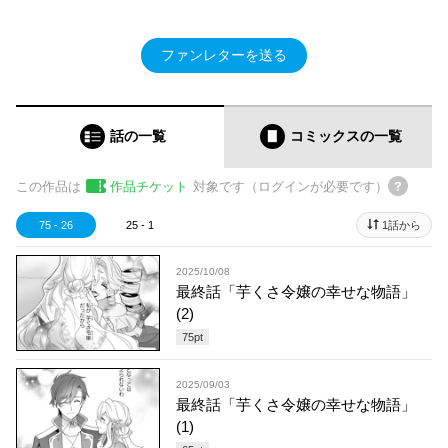
ファンレターを送る
話の一覧
コミックス
の一覧
この作品は
作品チケット
対象です（ログインが必要です）
75 - 26
25 - 1
1話から
2025/10/08
最終話「芋くさ令嬢の幸せな物語」
(2)
75
pt
2025/09/03
最終話「芋くさ令嬢の幸せな物語」
(1)