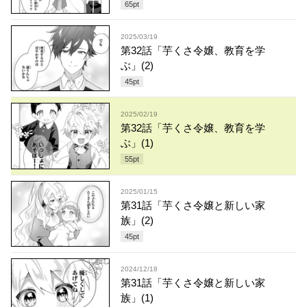
65
pt
2025/03/19
第32話「芋くさ令嬢、教育を学
ぶ」(2)
45
pt
2025/02/19
第32話「芋くさ令嬢、教育を学
ぶ」(1)
55
pt
2025/01/15
第31話「芋くさ令嬢と新しい家
族」(2)
45
pt
2024/12/18
第31話「芋くさ令嬢と新しい家
族」(1)