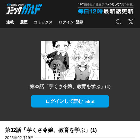
コミックガルド
"
検索
X
連載
履歴
コミックス
ログイン･登録
第32話「芋くさ令嬢、教育を学ぶ」(1)
ログインして読む
55pt
第32話「芋くさ令嬢、教育を学ぶ」(1)
2025年02月19日