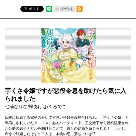
RSSフィード
ポスト
埋め込む
芋くさ令嬢ですが悪役令息を助けたら気に入
られました
七浦なりな/桜あげは/くろでこ
伝統に執着する家柄のせいで古臭い格好を義務付けられ、「芋くさ令嬢」と
馬鹿にされていたアニエス。あるパーティー中、王女殿下から婚約破棄され
た公爵の息子ナゼルを助けたことで、彼との結婚を命じられる！ しかし、
命令で結婚したはずの二人は、本物の恋に落ちていき!?