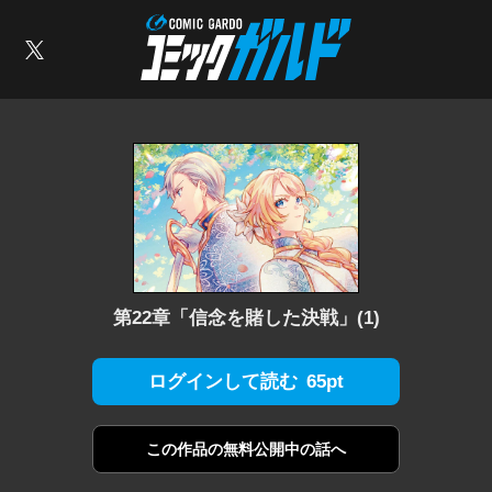
コミックガルド
索
X
第22章「信念を賭した決戦」(1)
65pt
ログインして読む
この作品の
無料公開中の話へ