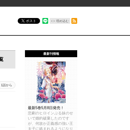
RSSフィード
ポスト
埋め込む
最新刊情報
覧
1話から
最新5巻5月8日発売！
悲劇のヒロインぶる妹のせ
いで婚約破棄したのです
が、何故か正義感の強い王
太子に絡まれるようになり