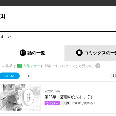
1)
りました
話の一覧
コミックス
の一
この作品は
作品チケット
対象です（ログインが必要です）
61 - 12
11 - 1
2026/07/09
第28章「悲願のために」(1)
で今すぐ読める！
先読み
80
pt