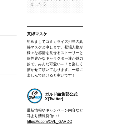
ました 5
真綿マスケ
初めましてコミカライズ担当の真
綿マスケと申します。登場人物が
様々な感情を見せるストーリーと
個性豊かなキャラクター達が魅力
的で、みんな可愛い～！と楽しく
描かせて頂いております。一緒に
楽しんで頂けると幸いです！
ガルド編集部公式
X(Twitter)
最新情報やキャンペーン内容など
耳より情報発信中！
https://x.com/OVL_GARDO