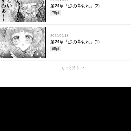
第24章「涙の幕切れ」(2)
75
pt
2025/09/18
第24章「涙の幕切れ」(1)
85
pt
もっと見る