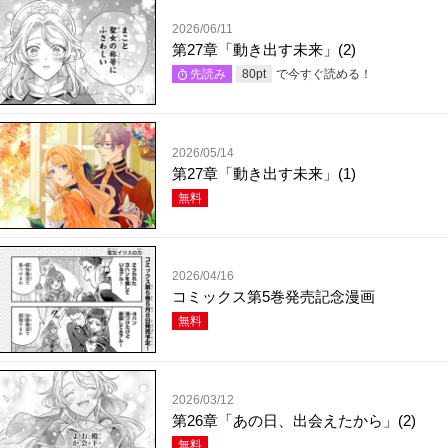
2026/06/11
第27章「動き出す未来」(2)
で今すぐ読める！
先読み
80
pt
2026/05/14
第27章「動き出す未来」(1)
無料
2026/04/16
コミックス第5巻発売記念漫画
無料
2026/03/12
第26章「あの日、出会えたから」(2)
無料