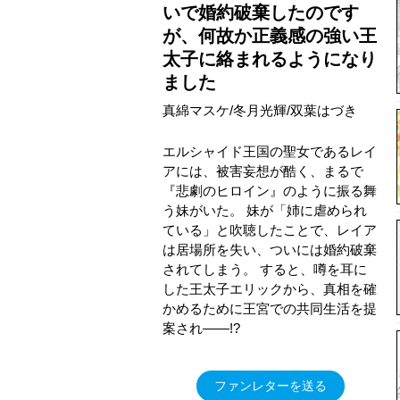
いで婚約破棄したのです
が、何故か正義感の強い王
太子に絡まれるようになり
ました
真綿マスケ/冬月光輝/双葉はづき
エルシャイド王国の聖女であるレイ
アには、被害妄想が酷く、まるで
『悲劇のヒロイン』のように振る舞
う妹がいた。 妹が「姉に虐められ
ている」と吹聴したことで、レイア
は居場所を失い、ついには婚約破棄
されてしまう。 すると、噂を耳に
した王太子エリックから、真相を確
かめるために王宮での共同生活を提
案され――!?
ファンレターを送る