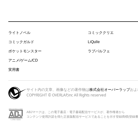
ライトノベル
コミッククリエ
コミックガルド
LiQulle
ポケットモンスター
ラブパルフェ
アニメ/ゲーム/CD
実用書
サイト内の文章、画像などの著作物は
株式会社オーバーラップ
およ
COPYRIGHT © OVERLAP,inc All Rights reserved
ABJマークは、この電子書店・電子書籍配信サービスが、著作権者から
コンテンツ使用許諾を得た正規版配信サービスであることを示す登録商標(登録番号 